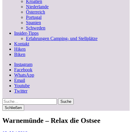
Kroatien
Niederlande
Österreich
Portugal
Spanien
Schweden
Insider-Tipps
Erfahrungen Camping- und Stellplätze
Kontakt
Hiken
Biken
Instagram
Facebook
WhatsApp
Email
Youtube
Twitter
Suche
Schließen
Warnemünde – Relax die Ostsee