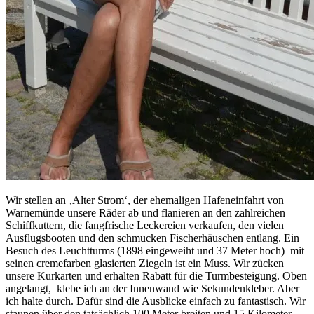
Wir stellen an ‚Alter Strom‘, der ehemaligen Hafeneinfahrt von
Warnemünde unsere Räder ab und flanieren an den zahlreichen
Schiffkuttern, die fangfrische Leckereien verkaufen, den vielen
Ausflugsbooten und den schmucken Fischerhäuschen entlang. Ein
Besuch des Leuchtturms (1898 eingeweiht und 37 Meter hoch) mit
seinen cremefarben glasierten Ziegeln ist ein Muss. Wir zücken
unsere Kurkarten und erhalten Rabatt für die Turmbesteigung. Oben
angelangt, klebe ich an der Innenwand wie Sekundenkleber. Aber
ich halte durch. Dafür sind die Ausblicke einfach zu fantastisch. Wir
staunen über den tatsächlich 100 Meter breiten und 15 Kilometer