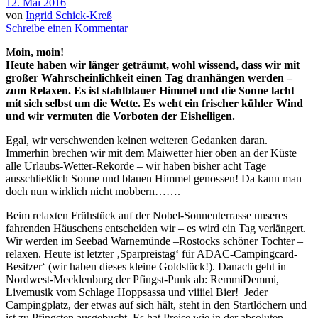
12. Mai 2016
von
Ingrid Schick-Kreß
Schreibe einen Kommentar
M
oin, moin!
Heute haben wir länger geträumt, wohl wissend, dass wir mit
großer Wahrscheinlichkeit einen Tag dranhängen werden –
zum Relaxen. Es ist stahlblauer Himmel und die Sonne lacht
mit sich selbst um die Wette. Es weht ein frischer kühler Wind
und wir vermuten die Vorboten der Eisheiligen.
Egal, wir verschwenden keinen weiteren Gedanken daran.
Immerhin brechen wir mit dem Maiwetter hier oben an der Küste
alle Urlaubs-Wetter-Rekorde – wir haben bisher acht Tage
ausschließlich Sonne und blauen Himmel genossen! Da kann man
doch nun wirklich nicht mobbern…….
Beim relaxten Frühstück auf der Nobel-Sonnenterrasse unseres
fahrenden Häuschens entscheiden wir – es wird ein Tag verlängert.
Wir werden im Seebad Warnemünde –Rostocks schöner Tochter –
relaxen. Heute ist letzter ‚Sparpreistag‘ für ADAC-Campingcard-
Besitzer‘ (wir haben dieses kleine Goldstück!). Danach geht in
Nordwest-Mecklenburg der Pfingst-Punk ab: RemmiDemmi,
Livemusik vom Schlage Hoppsassa und viiiiel Bier! Jeder
Campingplatz, der etwas auf sich hält, steht in den Startlöchern und
ist zu Pfingsten ausgebucht. Es hat Preise wie in der absoluten