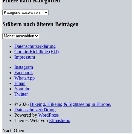
Filtere nach Kategorien
Filtere
nach
Kategorien
Stöbern nach älteren Beiträgen
Stöbern
nach
älteren
Datenschutzerklärung
Beiträgen
Cookie-Richtlinie (EU)
Impressum
Instagram
Facebook
WhatsApp
Email
Youtube
Twitter
© 2026
Bikeing, Hikeing & Sightseeing in Europe.
Datenschutzerklärung
Powered by
WordPress
Theme: Weta von
Elmastudio
.
Nach Oben