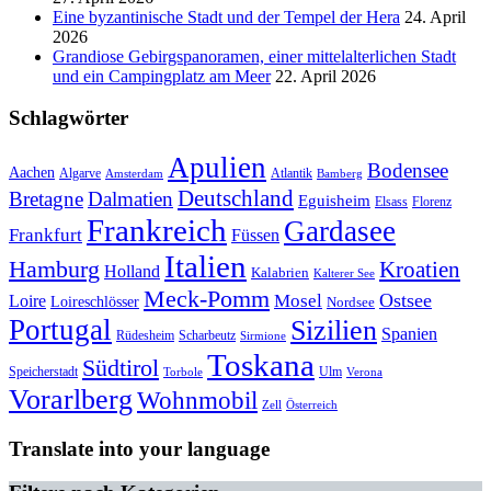
Eine byzantinische Stadt und der Tempel der Hera
24. April
2026
Grandiose Gebirgspanoramen, einer mittelalterlichen Stadt
und ein Campingplatz am Meer
22. April 2026
Schlagwörter
Apulien
Bodensee
Aachen
Algarve
Atlantik
Amsterdam
Bamberg
Deutschland
Bretagne
Dalmatien
Eguisheim
Elsass
Florenz
Frankreich
Gardasee
Frankfurt
Füssen
Italien
Hamburg
Kroatien
Holland
Kalabrien
Kalterer See
Meck-Pomm
Ostsee
Loire
Mosel
Loireschlösser
Nordsee
Portugal
Sizilien
Spanien
Rüdesheim
Scharbeutz
Sirmione
Toskana
Südtirol
Speicherstadt
Ulm
Torbole
Verona
Vorarlberg
Wohnmobil
Zell
Österreich
Translate into your language