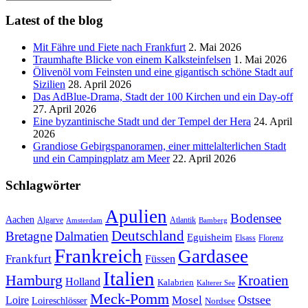
Kategorien
Latest of the blog
Mit Fähre und Fiete nach Frankfurt
2. Mai 2026
Traumhafte Blicke von einem Kalksteinfelsen
1. Mai 2026
Ölivenöl vom Feinsten und eine gigantisch schöne Stadt auf
Sizilien
28. April 2026
Das AdBlue-Drama, Stadt der 100 Kirchen und ein Day-off
27. April 2026
Eine byzantinische Stadt und der Tempel der Hera
24. April
2026
Grandiose Gebirgspanoramen, einer mittelalterlichen Stadt
und ein Campingplatz am Meer
22. April 2026
Schlagwörter
Apulien
Bodensee
Aachen
Algarve
Atlantik
Amsterdam
Bamberg
Deutschland
Bretagne
Dalmatien
Eguisheim
Elsass
Florenz
Frankreich
Gardasee
Frankfurt
Füssen
Italien
Hamburg
Kroatien
Holland
Kalabrien
Kalterer See
Meck-Pomm
Ostsee
Loire
Mosel
Loireschlösser
Nordsee