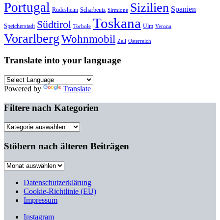
Portugal
Sizilien
Spanien
Rüdesheim
Scharbeutz
Sirmione
Toskana
Südtirol
Speicherstadt
Ulm
Torbole
Verona
Vorarlberg
Wohnmobil
Zell
Österreich
Translate into your language
Powered by
Translate
Filtere nach Kategorien
Filtere
nach
Kategorien
Stöbern nach älteren Beiträgen
Stöbern
nach
älteren
Datenschutzerklärung
Beiträgen
Cookie-Richtlinie (EU)
Impressum
Instagram