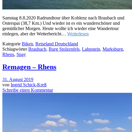
Samstag 8.8.2020 Radrundtour über Koblenz nach Braubach und
Osterspai (38,7 Km.) Und wieder ist es ein wunderschöner und
gemütlicher Morgen. Heute wollte ich wieder eine Wandertour
einlegen, aber der Wetterbericht…
Weiterlesen
Kategorie
Biken
,
Reiseland Deutschland
Schlagwörter
Braubach
,
Burg Stolzenfels
,
Lahnstein
,
Marksburg
,
Rhens
,
Spay
Remagen – Rhens
31. August 2019
von
Ingrid Schick-Kreß
Schreibe einen Kommentar