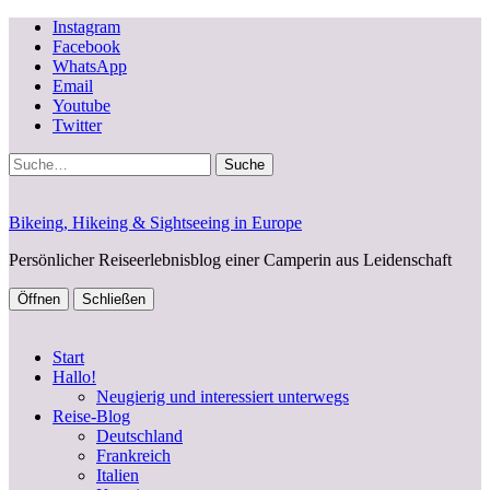
Instagram
Facebook
WhatsApp
Email
Youtube
Twitter
Suche
Bikeing, Hikeing & Sightseeing in Europe
Persönlicher Reiseerlebnisblog einer Camperin aus Leidenschaft
Öffnen
Schließen
Start
Hallo!
Neugierig und interessiert unterwegs
Reise-Blog
Deutschland
Frankreich
Italien