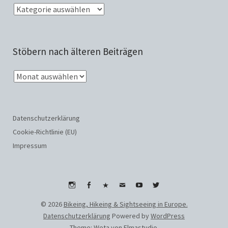
Stöbern nach älteren Beiträgen
Datenschutzerklärung
Cookie-Richtlinie (EU)
Impressum
Instagram
Facebook
WhatsApp
Email
Youtube
Twitter
© 2026
Bikeing, Hikeing & Sightseeing in Europe.
Datenschutzerklärung
Powered by
WordPress
Theme: Weta von
Elmastudio
.