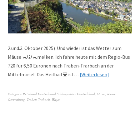
2.und.3. Oktober 2025) Und wieder ist das Wetter zum
Mäuse 🐁🐭🐁melken. Ich fahre heute mit dem Regio-Bus
720 für 6,50 Euronen nach Traben-Trarbach an der
Mittelmosel. Das Heilbad ⛲ ist…
Weiterlesen
Kategorie
Reiseland Deutschland
Schlagwörter
Deutschland
,
Mosel
,
Ruine
Grevenburg
,
Traben-Trabach
,
Wajos