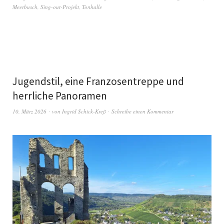
Meerbusch
,
Sing-out-Projekt
,
Tonhalle
Jugendstil, eine Franzosentreppe und
herrliche Panoramen
10. März 2026
von
Ingrid Schick-Kreß
Schreibe einen Kommentar