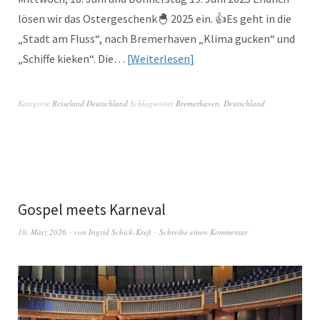
lösen wir das Ostergeschenk🐣 2025 ein. 👍Es geht in die
„Stadt am Fluss“, nach Bremerhaven „Klima gucken“ und
„Schiffe kieken“. Die…
Weiterlesen
Kategorie
Reiseland Deutschland
Schlagwörter
Bremerhaven
,
Deutschland
Gospel meets Karneval
10. März 2026
von
Ingrid Schick-Kreß
Schreibe einen Kommentar