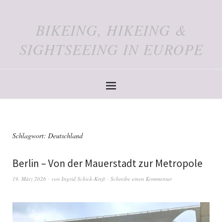
BIKEING, HIKEING &
SIGHTSEEING IN EUROPE
Schlagwort:
Deutschland
Berlin – Von der Mauerstadt zur Metropole
19. März 2026
von
Ingrid Schick-Kreß
Schreibe einen Kommentar