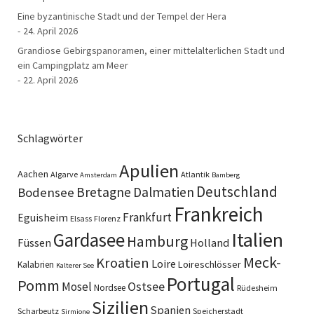
Eine byzantinische Stadt und der Tempel der Hera
24. April 2026
Grandiose Gebirgspanoramen, einer mittelalterlichen Stadt und
ein Campingplatz am Meer
22. April 2026
Schlagwörter
Apulien
Aachen
Algarve
Atlantik
Amsterdam
Bamberg
Deutschland
Bretagne
Dalmatien
Bodensee
Frankreich
Frankfurt
Eguisheim
Elsass
Florenz
Italien
Gardasee
Hamburg
Füssen
Holland
Meck-
Kroatien
Loire
Loireschlösser
Kalabrien
Kalterer See
Portugal
Pomm
Ostsee
Mosel
Nordsee
Rüdesheim
Sizilien
Spanien
Scharbeutz
Speicherstadt
Sirmione