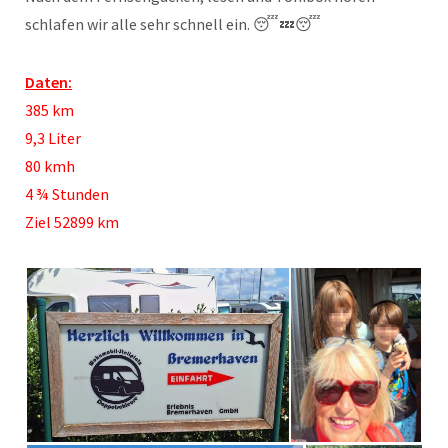
schlafen wir alle sehr schnell ein. 😴💤😴
Daten:
385 km
9,3 Liter
80 kmh
4 ¾ Stunden
Ziel 52899 km