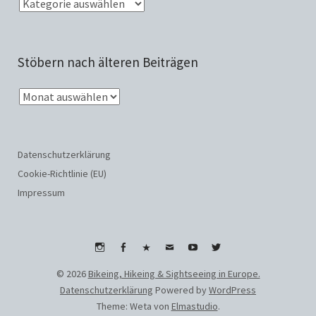
Stöbern nach älteren Beiträgen
Datenschutzerklärung
Cookie-Richtlinie (EU)
Impressum
Instagram
Facebook
WhatsApp
Email
Youtube
Twitter
© 2026
Bikeing, Hikeing & Sightseeing in Europe.
Datenschutzerklärung
Powered by
WordPress
Theme: Weta von
Elmastudio
.