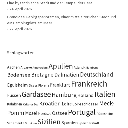
Eine byzantinische Stadt und der Tempel der Hera
24. April 2026
Grandiose Gebirgspanoramen, einer mittelalterlichen Stadt und
ein Campingplatz am Meer
22. April 2026
Schlagwörter
Apulien
Aachen
Algarve
Atlantik
Amsterdam
Bamberg
Deutschland
Bretagne
Dalmatien
Bodensee
Frankreich
Frankfurt
Eguisheim
Elsass
Florenz
Italien
Gardasee
Hamburg
Füssen
Holland
Meck-
Kroatien
Loire
Loireschlösser
Kalabrien
Kalterer See
Portugal
Pomm
Ostsee
Mosel
Nordsee
Rüdesheim
Sizilien
Spanien
Scharbeutz
Speicherstadt
Sirmione