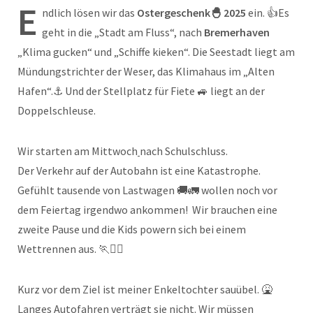
E
ndlich lösen wir das
Ostergeschenk
🐣
2025
ein. 👍Es
geht in die „Stadt am Fluss“, nach
Bremerhaven
„Klima gucken“ und „Schiffe kieken“. Die Seestadt liegt am
Mündungstrichter der Weser, das Klimahaus im „Alten
Hafen“.⚓ Und der Stellplatz für Fiete 🚙 liegt an der
Doppelschleuse.
Wir starten am Mittwoch
nach Schulschluss.
Der Verkehr auf der Autobahn ist eine Katastrophe.
Gefühlt tausende von Lastwagen 🚚🚛 wollen noch vor
dem Feiertag irgendwo ankommen! Wir brauchen eine
zweite Pause und die Kids powern sich bei einem
Wettrennen aus. 🏃🏃‍♀️
Kurz vor dem Ziel ist meiner Enkeltochter sauübel. 🤮
Langes Autofahren verträgt sie nicht. Wir müssen