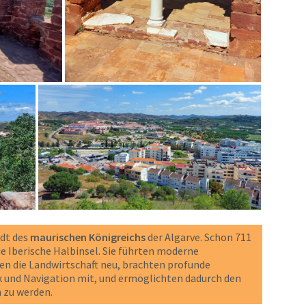
adt des
maurischen Königreichs
der Algarve. Schon 711
e Iberische Halbinsel. Sie führten moderne
n die Landwirtschaft neu, brachten profunde
 und Navigation mit, und ermöglichten dadurch den
 zu werden.