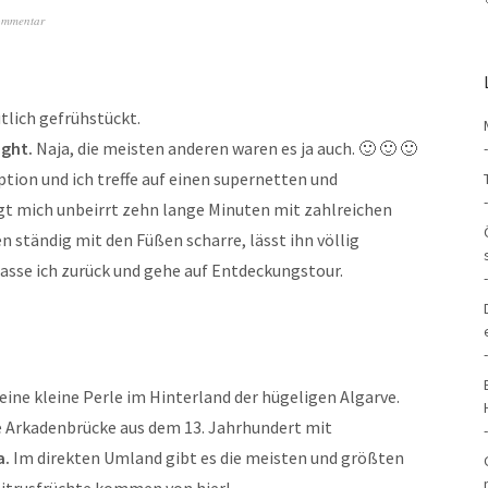
ommentar
tlich gefrühstückt.
ight.
Naja, die meisten anderen waren es ja auch. 🙂 🙂 🙂
tion und ich treffe auf einen supernetten und
gt mich unbeirrt zehn lange Minuten mit zahlreichen
 ständig mit den Füßen scharre, lässt ihn völlig
 lasse ich zurück und gehe auf Entdeckungstour.
 eine kleine Perle im Hinterland der hügeligen Algarve.
 Arkadenbrücke aus dem 13. Jahrhundert mit
a.
Im direkten Umland gibt es die meisten und größten