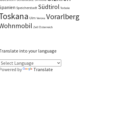
Südtirol
Spanien
Speicherstadt
Torbole
Toskana
Vorarlberg
Ulm
Verona
Wohnmobil
Zell
Österreich
Translate into your language
Powered by
Translate