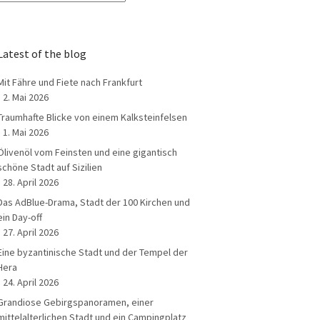
Latest of the blog
Mit Fähre und Fiete nach Frankfurt
2. Mai 2026
Traumhafte Blicke von einem Kalksteinfelsen
1. Mai 2026
Ölivenöl vom Feinsten und eine gigantisch
schöne Stadt auf Sizilien
28. April 2026
Das AdBlue-Drama, Stadt der 100 Kirchen und
ein Day-off
27. April 2026
Eine byzantinische Stadt und der Tempel der
Hera
24. April 2026
Grandiose Gebirgspanoramen, einer
mittelalterlichen Stadt und ein Campingplatz