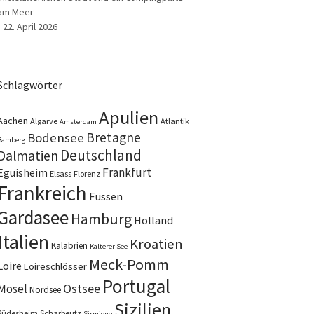
am Meer
22. April 2026
Schlagwörter
Apulien
Aachen
Algarve
Atlantik
Amsterdam
Bretagne
Bodensee
Bamberg
Deutschland
Dalmatien
Frankfurt
Eguisheim
Elsass
Florenz
Frankreich
Füssen
Gardasee
Hamburg
Holland
Italien
Kroatien
Kalabrien
Kalterer See
Meck-Pomm
Loire
Loireschlösser
Portugal
Ostsee
Mosel
Nordsee
Sizilien
Rüdesheim
Scharbeutz
Sirmione