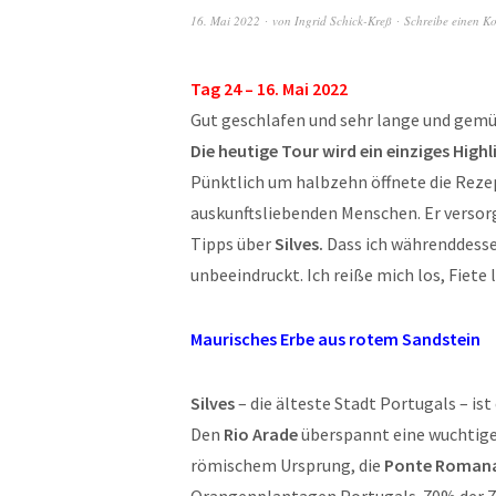
16. Mai 2022
von
Ingrid Schick-Kreß
Schreibe einen K
Tag 24 – 16. Mai 2022
Gut geschlafen und sehr lange und gemü
Die heutige Tour wird ein einziges Highl
Pünktlich um halbzehn öffnete die Rezep
auskunftsliebenden Menschen. Er versor
Tipps über
Silves.
Dass ich währenddessen
unbeeindruckt. Ich reiße mich los, Fiete
Maurisches Erbe aus rotem Sandstein
Silves
– die älteste Stadt Portugals – ist
Den
Rio
Arade
überspannt eine wuchtige
römischem Ursprung, die
Ponte Roman