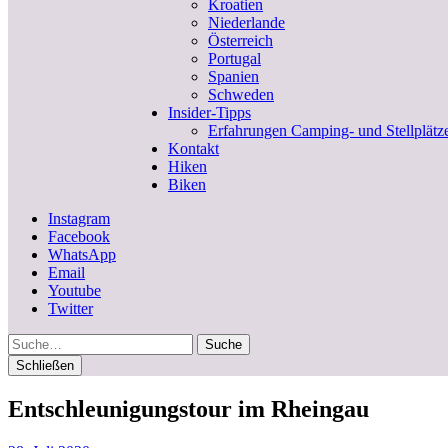
Kroatien
Niederlande
Österreich
Portugal
Spanien
Schweden
Insider-Tipps
Erfahrungen Camping- und Stellplätz
Kontakt
Hiken
Biken
Instagram
Facebook
WhatsApp
Email
Youtube
Twitter
Suche
Schließen
Entschleunigungstour im Rheingau