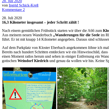
28. Juli 2020
von
Ingrid Schick-Kreß
Kommentare 2
28. Juli 2020
16,3 Kilometer insgesamt – jeder Schritt zählt !
Nach einem gemütlichen Frühstück starten wir über die A66 zum
Klo
Aus meinem neuen Wanderbuch
„Wanderungen für die Seele
im R
führt. Er ist mit knapp 14 Kilometer angegeben. Daraus sind schluss
Auf dem Parkplatz von Kloster Eberbach angekommen löhne ich mal w
Bereits nach hundert Schritten entdecken wir ein Hinweisschild, dass
einen Moment ratlos herum und sehen in einiger Entfernung ein Wa
gotischen
Weindorf Kiedrich
und genau da wollen wir hin. Keine Spe