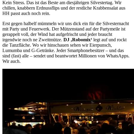
Kein Stress. Das ist das Beste am diesjährigen Silvestertag. Wir
chillen, knabbern Erdnussflips und der restliche Krabbensalat aus
HH passt auch noch rein.
Erst gegen halbelf mümmeln wir uns dick ein für die Silvesternacht
mit Party und Feuerwerk. Der Mützenstand auf der Partymeile ist
gerappelt voll, der Wind hat aufgefrischt und jeder braucht
irgendwie noch ne Zweitmütze.
DJ ‚Robomix‘
legt auf und rockt
die Tanzfläche. Wo wir hinschauen sehen wir Eierpunsch,
Lumumba und G-Getränke. Jeder Smartphonebesitzer – und das
sind (fast) alle – sendet und beantwortet Millionen von WhatsApps.
Wir auch.