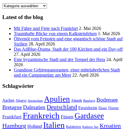
Blog
Kategorien
Latest of the blog
Mit Fähre und Fiete nach Frankfurt
2. Mai 2026
Traumhafte Blicke von einem Kalksteinfelsen
1. Mai 2026
Ölivenöl vom Feinsten und eine gigantisch schöne Stadt auf
Sizilien
28. April 2026
Das AdBlue-Drama, Stadt der 100 Kirchen und ein Day-off
27. April 2026
Eine byzantinische Stadt und der Tempel der Hera
24. April
2026
Grandiose Gebirgspanoramen, einer mittelalterlichen Stadt
und ein Campingplatz am Meer
22. April 2026
Schlagwörter
Apulien
Bodensee
Aachen
Algarve
Atlantik
Amsterdam
Bamberg
Deutschland
Bretagne
Dalmatien
Eguisheim
Elsass
Florenz
Frankreich
Gardasee
Frankfurt
Füssen
Italien
Hamburg
Kroatien
Holland
Kalabrien
Kalterer See