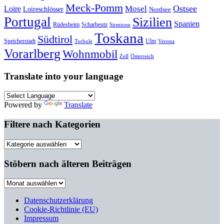
Meck-Pomm
Ostsee
Loire
Mosel
Loireschlösser
Nordsee
Portugal
Sizilien
Spanien
Rüdesheim
Scharbeutz
Sirmione
Toskana
Südtirol
Speicherstadt
Ulm
Torbole
Verona
Vorarlberg
Wohnmobil
Zell
Österreich
Translate into your language
Powered by
Translate
Filtere nach Kategorien
Filtere
nach
Kategorien
Stöbern nach älteren Beiträgen
Stöbern
nach
älteren
Datenschutzerklärung
Beiträgen
Cookie-Richtlinie (EU)
Impressum