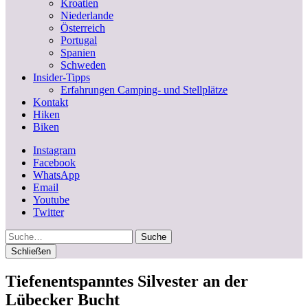
Kroatien
Niederlande
Österreich
Portugal
Spanien
Schweden
Insider-Tipps
Erfahrungen Camping- und Stellplätze
Kontakt
Hiken
Biken
Instagram
Facebook
WhatsApp
Email
Youtube
Twitter
Suche
Schließen
Tiefenentspanntes Silvester an der
Lübecker Bucht