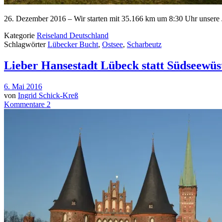
26. Dezember 2016 – Wir starten mit 35.166 km um 8:30 Uhr unsere Jun
Kategorie
Reiseland Deutschland
Schlagwörter
Lübecker Bucht
,
Ostsee
,
Scharbeutz
Lieber Hansestadt Lübeck statt Südseewüs
6. Mai 2016
von
Ingrid Schick-Kreß
Kommentare 2