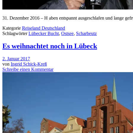
31. Dezember 2016 – H aben entspannt ausgeschlafen und lange gefrüh
Kategorie
Reiseland Deutschland
Schlagwörter
Lübecker Bucht
,
Ostsee
,
Scharbeutz
Es weihnachtet noch in Lübeck
2. Januar 2017
von
Ingrid Schick-Kreß
Schreibe einen Kommentar