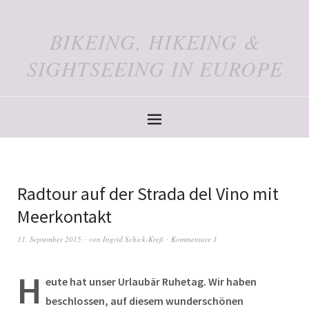
BIKEING, HIKEING &
SIGHTSEEING IN EUROPE
Radtour auf der Strada del Vino mit
Meerkontakt
11. September 2015
von
Ingrid Schick-Kreß
Kommentare 1
H
eute hat unser Urlaubär Ruhetag. Wir haben
beschlossen, auf diesem wunderschönen