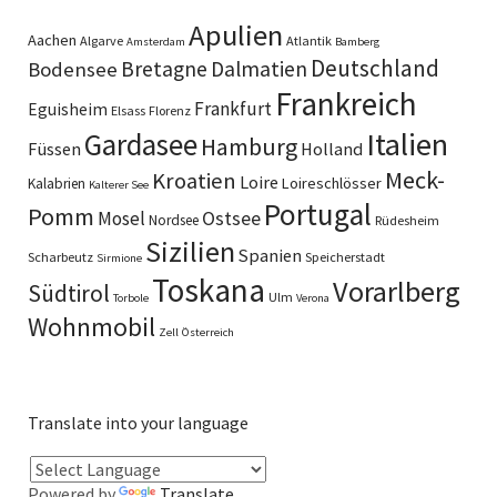
Apulien
Aachen
Algarve
Atlantik
Amsterdam
Bamberg
Deutschland
Bretagne
Dalmatien
Bodensee
Frankreich
Frankfurt
Eguisheim
Elsass
Florenz
Italien
Gardasee
Hamburg
Füssen
Holland
Meck-
Kroatien
Loire
Loireschlösser
Kalabrien
Kalterer See
Portugal
Pomm
Ostsee
Mosel
Nordsee
Rüdesheim
Sizilien
Spanien
Scharbeutz
Speicherstadt
Sirmione
Toskana
Vorarlberg
Südtirol
Ulm
Torbole
Verona
Wohnmobil
Zell
Österreich
Translate into your language
Powered by
Translate