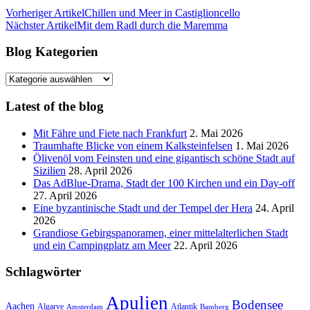
Vorheriger Artikel
Chillen und Meer in Castiglioncello
Nächster Artikel
Mit dem Radl durch die Maremma
Blog Kategorien
Blog
Kategorien
Latest of the blog
Mit Fähre und Fiete nach Frankfurt
2. Mai 2026
Traumhafte Blicke von einem Kalksteinfelsen
1. Mai 2026
Ölivenöl vom Feinsten und eine gigantisch schöne Stadt auf
Sizilien
28. April 2026
Das AdBlue-Drama, Stadt der 100 Kirchen und ein Day-off
27. April 2026
Eine byzantinische Stadt und der Tempel der Hera
24. April
2026
Grandiose Gebirgspanoramen, einer mittelalterlichen Stadt
und ein Campingplatz am Meer
22. April 2026
Schlagwörter
Apulien
Bodensee
Aachen
Algarve
Atlantik
Amsterdam
Bamberg