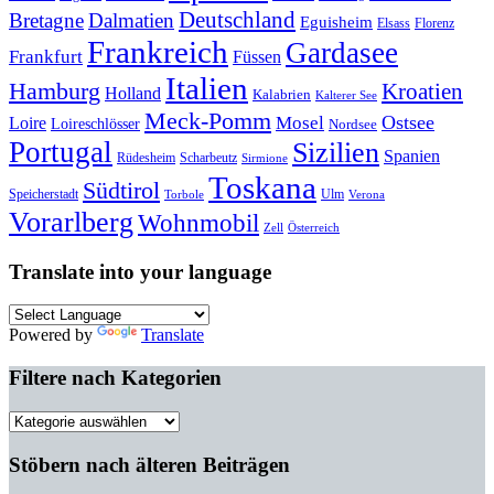
Deutschland
Bretagne
Dalmatien
Eguisheim
Elsass
Florenz
Frankreich
Gardasee
Frankfurt
Füssen
Italien
Hamburg
Kroatien
Holland
Kalabrien
Kalterer See
Meck-Pomm
Ostsee
Loire
Mosel
Loireschlösser
Nordsee
Portugal
Sizilien
Spanien
Rüdesheim
Scharbeutz
Sirmione
Toskana
Südtirol
Speicherstadt
Ulm
Torbole
Verona
Vorarlberg
Wohnmobil
Zell
Österreich
Translate into your language
Powered by
Translate
Filtere nach Kategorien
Filtere
nach
Kategorien
Stöbern nach älteren Beiträgen