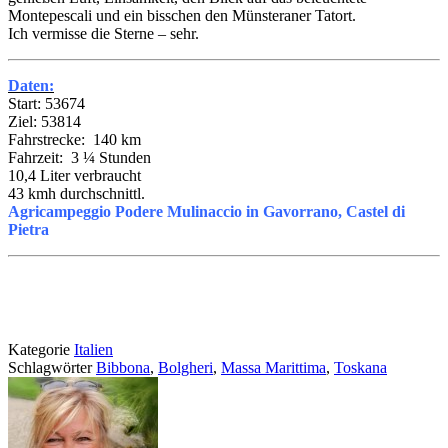
Montepescali und ein bisschen den Münsteraner Tatort.
Ich vermisse die Sterne – sehr.
Daten:
Start: 53674
Ziel: 53814
Fahrstrecke: 140 km
Fahrzeit: 3 ¼ Stunden
10,4 Liter verbraucht
43 kmh durchschnittl.
Agricampeggio Podere Mulinaccio in Gavorrano, Castel di
Pietra
Kategorie
Italien
Schlagwörter
Bibbona
,
Bolgheri
,
Massa Marittima
,
Toskana