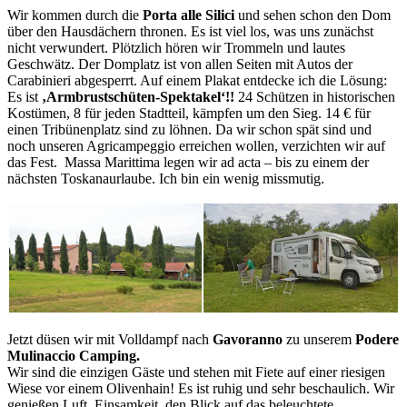
Wir kommen durch die
Porta alle Silici
und sehen schon den Dom
über den Hausdächern thronen. Es ist viel los, was uns zunächst
nicht verwundert. Plötzlich hören wir Trommeln und lautes
Geschwätz. Der Domplatz ist von allen Seiten mit Autos der
Carabinieri abgesperrt. Auf einem Plakat entdecke ich die Lösung:
Es ist
‚Armbrustschüten-Spektakel‘!!
24 Schützen in historischen
Kostümen, 8 für jeden Stadtteil, kämpfen um den Sieg. 14 € für
einen Tribünenplatz sind zu löhnen. Da wir schon spät sind und
noch unseren Agricampeggio erreichen wollen, verzichten wir auf
das Fest. Massa Marittima legen wir ad acta – bis zu einem der
nächsten Toskanaurlaube. Ich bin ein wenig missmutig.
Jetzt düsen wir mit Volldampf nach
Gavoranno
zu unserem
Podere
Mulinaccio Camping.
Wir sind die einzigen Gäste und stehen mit Fiete auf einer riesigen
Wiese vor einem Olivenhain! Es ist ruhig und sehr beschaulich. Wir
genießen Luft, Einsamkeit, den Blick auf das beleuchtete