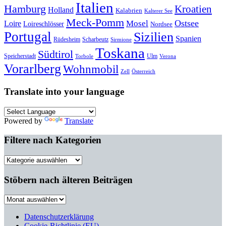
Italien
Hamburg
Kroatien
Holland
Kalabrien
Kalterer See
Meck-Pomm
Ostsee
Loire
Mosel
Loireschlösser
Nordsee
Portugal
Sizilien
Spanien
Rüdesheim
Scharbeutz
Sirmione
Toskana
Südtirol
Speicherstadt
Ulm
Torbole
Verona
Vorarlberg
Wohnmobil
Zell
Österreich
Translate into your language
Powered by
Translate
Filtere nach Kategorien
Filtere
nach
Kategorien
Stöbern nach älteren Beiträgen
Stöbern
nach
älteren
Datenschutzerklärung
Beiträgen
Cookie-Richtlinie (EU)