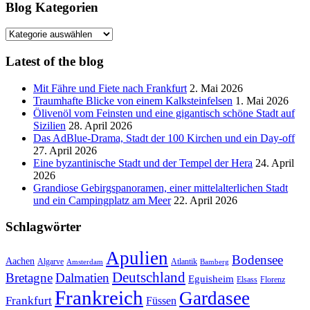
Blog Kategorien
Blog
Kategorien
Latest of the blog
Mit Fähre und Fiete nach Frankfurt
2. Mai 2026
Traumhafte Blicke von einem Kalksteinfelsen
1. Mai 2026
Ölivenöl vom Feinsten und eine gigantisch schöne Stadt auf
Sizilien
28. April 2026
Das AdBlue-Drama, Stadt der 100 Kirchen und ein Day-off
27. April 2026
Eine byzantinische Stadt und der Tempel der Hera
24. April
2026
Grandiose Gebirgspanoramen, einer mittelalterlichen Stadt
und ein Campingplatz am Meer
22. April 2026
Schlagwörter
Apulien
Bodensee
Aachen
Algarve
Atlantik
Amsterdam
Bamberg
Deutschland
Bretagne
Dalmatien
Eguisheim
Elsass
Florenz
Frankreich
Gardasee
Frankfurt
Füssen