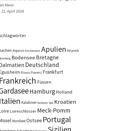
am Meer
22. April 2026
Schlagwörter
Apulien
Aachen
Algarve
Atlantik
Amsterdam
Bretagne
Bodensee
Bamberg
Deutschland
Dalmatien
Frankfurt
Eguisheim
Elsass
Florenz
Frankreich
Füssen
Gardasee
Hamburg
Holland
Italien
Kroatien
Kalabrien
Kalterer See
Meck-Pomm
Loire
Loireschlösser
Portugal
Ostsee
Mosel
Nordsee
Sizilien
Rüdesheim
Scharbeutz
Sirmione