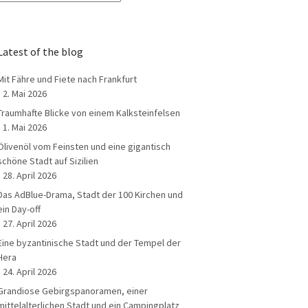
Latest of the blog
Mit Fähre und Fiete nach Frankfurt
2. Mai 2026
Traumhafte Blicke von einem Kalksteinfelsen
1. Mai 2026
Ölivenöl vom Feinsten und eine gigantisch
schöne Stadt auf Sizilien
28. April 2026
Das AdBlue-Drama, Stadt der 100 Kirchen und
ein Day-off
27. April 2026
Eine byzantinische Stadt und der Tempel der
Hera
24. April 2026
Grandiose Gebirgspanoramen, einer
mittelalterlichen Stadt und ein Campingplatz