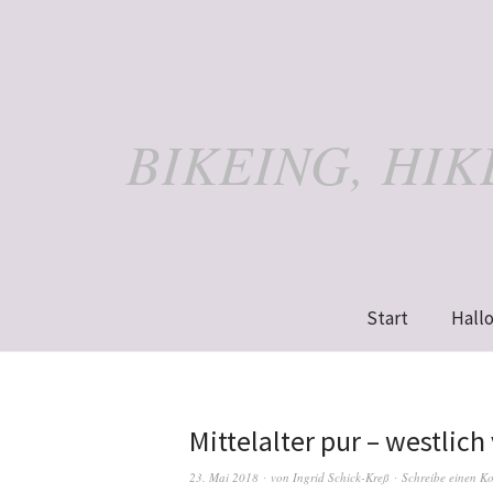
BIKEING, HI
Start
Hallo
Mittelalter pur – westlich
23. Mai 2018
von
Ingrid Schick-Kreß
Schreibe einen K