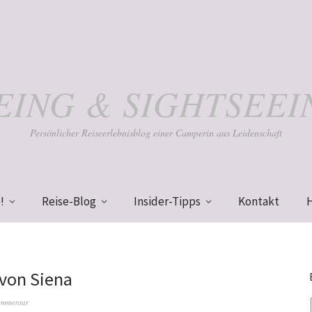
KEING & SIGHTSEEI
Persönlicher Reiseerlebnisblog einer Camperin aus Leidenschaft
!
Reise-Blog
Insider-Tipps
Kontakt
 von Siena
ommentar