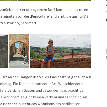
n zurück nach
Certaldo,
einem Dorf komplett aus roten
Fußminuten von der
‚Funiculare‘
entfernt, die uns für 3 €
tro storico
, befördert.
ne Ort an den Hängen des
Val d’Elsas
besteht gänzlich aus
belag. Ein Kleinod besonderer Art. Wir schlendern
ttelalterlichen Gassen und bewundern das prächtige
ahrhundert. Es gibt keinen Verkehr und es scheint, als
ia Boccaccio
steht das Wohnhaus des berühmten