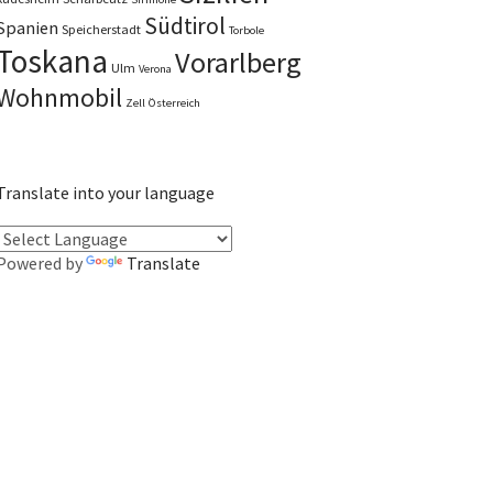
Südtirol
Spanien
Speicherstadt
Torbole
Toskana
Vorarlberg
Ulm
Verona
Wohnmobil
Zell
Österreich
Translate into your language
Powered by
Translate