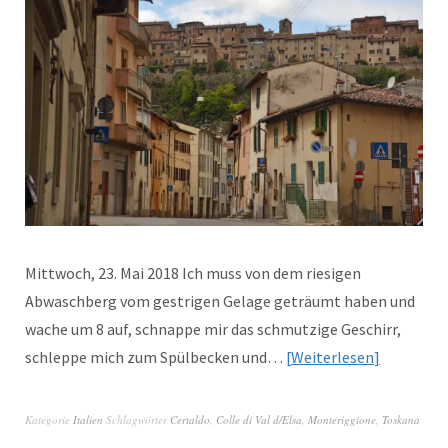
Mittwoch, 23. Mai 2018 Ich muss von dem riesigen
Abwaschberg vom gestrigen Gelage geträumt haben und
wache um 8 auf, schnappe mir das schmutzige Geschirr,
schleppe mich zum Spülbecken und…
Weiterlesen
Kategorie
Italien
Schlagwörter
Certaldo
,
Colle di Val d/Elsa
,
Monteriggione
,
Toskana