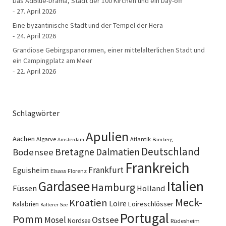
Das AdBlue-Drama, Stadt der 100 Kirchen und ein Day-off
27. April 2026
Eine byzantinische Stadt und der Tempel der Hera
24. April 2026
Grandiose Gebirgspanoramen, einer mittelalterlichen Stadt und
ein Campingplatz am Meer
22. April 2026
Schlagwörter
Apulien
Aachen
Algarve
Atlantik
Amsterdam
Bamberg
Deutschland
Bretagne
Dalmatien
Bodensee
Frankreich
Frankfurt
Eguisheim
Elsass
Florenz
Italien
Gardasee
Hamburg
Füssen
Holland
Meck-
Kroatien
Loire
Loireschlösser
Kalabrien
Kalterer See
Portugal
Pomm
Ostsee
Mosel
Nordsee
Rüdesheim