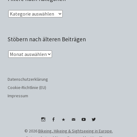
Stöbern nach älteren Beiträgen
Datenschutzerklärung
Cookie-Richtlinie (EU)
Impressum
Instagram
Facebook
WhatsApp
Email
Youtube
Twitter
© 2026
Bikeing, Hikeing & Sightseeing in Europe.