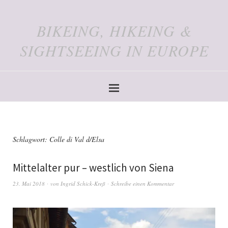
BIKEING, HIKEING &
SIGHTSEEING IN EUROPE
Schlagwort:
Colle di Val d/Elsa
Mittelalter pur – westlich von Siena
23. Mai 2018
von
Ingrid Schick-Kreß
Schreibe einen Kommentar