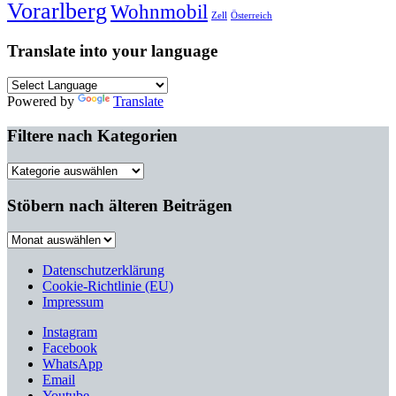
Vorarlberg
Wohnmobil
Zell
Österreich
Translate into your language
Powered by
Translate
Filtere nach Kategorien
Filtere
nach
Kategorien
Stöbern nach älteren Beiträgen
Stöbern
nach
älteren
Datenschutzerklärung
Beiträgen
Cookie-Richtlinie (EU)
Impressum
Instagram
Facebook
WhatsApp
Email
Youtube