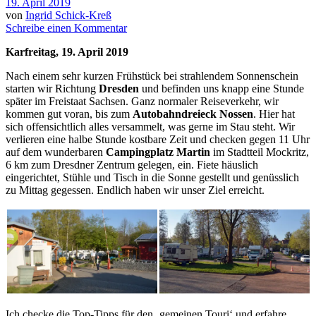
19. April 2019
von
Ingrid Schick-Kreß
Schreibe einen Kommentar
Karfreitag, 19. April 2019
Nach einem sehr kurzen Frühstück bei strahlendem Sonnenschein
starten wir Richtung
Dresden
und befinden uns knapp eine Stunde
später im Freistaat Sachsen. Ganz normaler Reiseverkehr, wir
kommen gut voran, bis zum
Autobahndreieck Nossen
. Hier hat
sich offensichtlich alles versammelt, was gerne im Stau steht. Wir
verlieren eine halbe Stunde kostbare Zeit und checken gegen 11 Uhr
auf dem wunderbaren
Campingplatz Martin
im Stadtteil Mockritz,
6 km zum Dresdner Zentrum gelegen, ein. Fiete häuslich
eingerichtet, Stühle und Tisch in die Sonne gestellt und genüsslich
zu Mittag gegessen. Endlich haben wir unser Ziel erreicht.
Ich checke die Top-Tipps für den ‚gemeinen Touri‘ und erfahre,