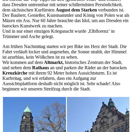
dass Dresden untrennbar mit seiner schillerndsten Persönlichkeit,
dem sächsischen Kurfürsten
August dem Starken
verbunden ist.
Der Bauherr, Genießer, Kunstsammler und König von Polen war als
Mäzen ein Ass. Nur 60 Jahre brauchte das Idol, um aus Dresden ein
barockes Kunstwerk zu machen.
Und in nur einer einzigen Kriegsnacht wurde ‚Elbflorenz‘ in
Trümmer und Asche gelegt.
Am frühen Nachmittag starten wir per Bike ins Herz der Stadt. Die
Fahrt verläuft locker und angenehm, die Sonne strahlt, der Himmel
ist azurblau, kein Wölkchen ist zu sehen.
Wir kommen auf dem
Altmarkt,
historisches Zentrum der Stadt,
und neben dem
Rathaus
an und parken die Räder an der barocken
Kreuzkirche
mit ihrem 92 Meter hohen Aussichtsturm. Es ist
Karfreitag, und wir erfahren, dass ein Aufgang zur
Aussichtsplattform deshalb nicht möglich ist. Sehr schade! Also
beginnen wir unseren Streifzug durch die Stadt.