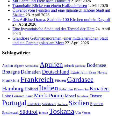
Mit Fähre und Fiete nach Frankfurt
2. Mai 2026
Traumhafte Blicke von einem Kalksteinfelsen
1. Mai 2026
Ölivenöl vom Feinsten und eine gigantisch schöne Stadt auf
Sizilien
28. April 2026
Das AdBlue-Drama, Stadt der 100 Kirchen und ein Day-off
27. April 2026
Eine byzantinische Stadt und der Tempel der Hera
24. April
2026
Grandiose Gebirgspanoramen, einer mittelalterlichen Stadt
und ein Campingplatz am Meer
22. April 2026
Schlagwörter
Apulien
Bodensee
Aachen
Algarve
Atlantik
Amsterdam
Bamberg
Deutschland
Bretagne
Dalmatien
Eguisheim
Elsass
Florenz
Frankreich
Gardasee
Frankfurt
Füssen
Italien
Hamburg
Kroatien
Holland
Kalabrien
Kalterer See
Meck-Pomm
Ostsee
Loire
Mosel
Loireschlösser
Nordsee
Portugal
Sizilien
Spanien
Rüdesheim
Scharbeutz
Sirmione
Toskana
Südtirol
Speicherstadt
Ulm
Torbole
Verona