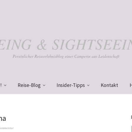
KEING & SIGHTSEEI
Persönlicher Reiseerlebnisblog einer Camperin aus Leidenschaft
!
Reise-Blog
Insider-Tipps
Kontakt
na
Kommentar