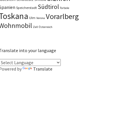
Südtirol
Spanien
Speicherstadt
Torbole
Toskana
Vorarlberg
Ulm
Verona
Wohnmobil
Zell
Österreich
Translate into your language
Powered by
Translate