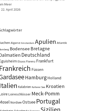
am Meer
22. April 2026
Schlagwörter
Apulien
Aachen
Algarve
Atlantik
Amsterdam
Bretagne
Bodensee
Bamberg
Deutschland
Dalmatien
Frankfurt
Eguisheim
Elsass
Florenz
Frankreich
Füssen
Gardasee
Hamburg
Holland
Italien
Kroatien
Kalabrien
Kalterer See
Meck-Pomm
Loire
Loireschlösser
Portugal
Ostsee
Mosel
Nordsee
Sizilien
Rüdesheim
Scharbeutz
Sirmione