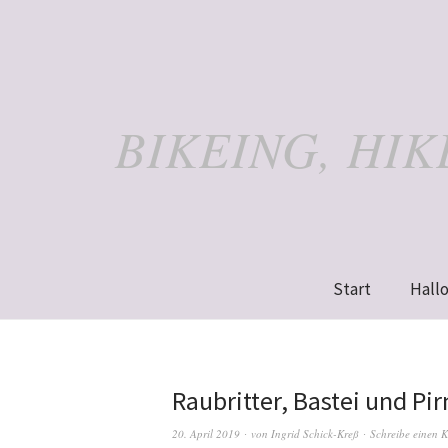
BIKEING, HI
Start
Hallo
Raubritter, Bastei und Pir
20. April 2019
von
Ingrid Schick-Kreß
Schreibe einen 