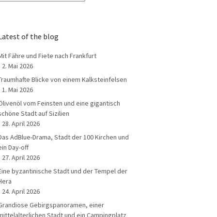
Latest of the blog
Mit Fähre und Fiete nach Frankfurt
2. Mai 2026
Traumhafte Blicke von einem Kalksteinfelsen
1. Mai 2026
Ölivenöl vom Feinsten und eine gigantisch
schöne Stadt auf Sizilien
28. April 2026
Das AdBlue-Drama, Stadt der 100 Kirchen und
ein Day-off
27. April 2026
Eine byzantinische Stadt und der Tempel der
Hera
24. April 2026
Grandiose Gebirgspanoramen, einer
mittelalterlichen Stadt und ein Campingplatz