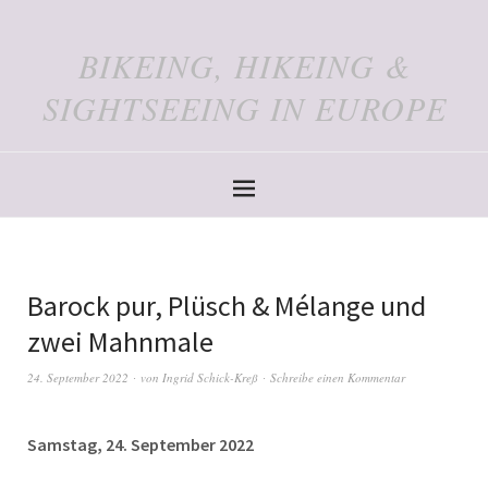
BIKEING, HIKEING &
SIGHTSEEING IN EUROPE
Barock pur, Plüsch & Mélange und
zwei Mahnmale
24. September 2022
von
Ingrid Schick-Kreß
Schreibe einen Kommentar
Samstag, 24. September 2022