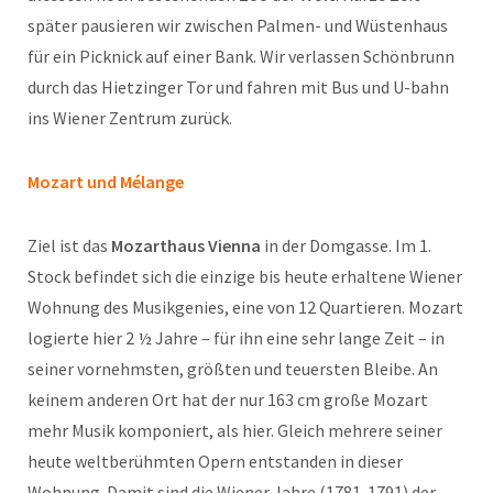
später pausieren wir zwischen Palmen- und Wüstenhaus
für ein Picknick auf einer Bank. Wir verlassen Schönbrunn
durch das Hietzinger Tor und fahren mit Bus und U-bahn
ins Wiener Zentrum zurück.
Mozart und Mélange
Ziel ist das
Mozarthaus
Vienna
in der Domgasse. Im 1.
Stock befindet sich die einzige bis heute erhaltene Wiener
Wohnung des Musikgenies, eine von 12 Quartieren. Mozart
logierte hier 2 ½ Jahre – für ihn eine sehr lange Zeit – in
seiner vornehmsten, größten und teuersten Bleibe. An
keinem anderen Ort hat der nur 163 cm große Mozart
mehr Musik komponiert, als hier. Gleich mehrere seiner
heute weltberühmten Opern entstanden in dieser
Wohnung. Damit sind die Wiener Jahre (1781-1791) der