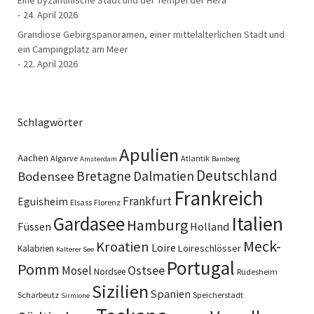
24. April 2026
Grandiose Gebirgspanoramen, einer mittelalterlichen Stadt und
ein Campingplatz am Meer
22. April 2026
Schlagwörter
Apulien
Aachen
Algarve
Atlantik
Amsterdam
Bamberg
Deutschland
Bretagne
Dalmatien
Bodensee
Frankreich
Frankfurt
Eguisheim
Elsass
Florenz
Italien
Gardasee
Hamburg
Füssen
Holland
Meck-
Kroatien
Loire
Loireschlösser
Kalabrien
Kalterer See
Portugal
Pomm
Ostsee
Mosel
Nordsee
Rüdesheim
Sizilien
Spanien
Scharbeutz
Speicherstadt
Sirmione