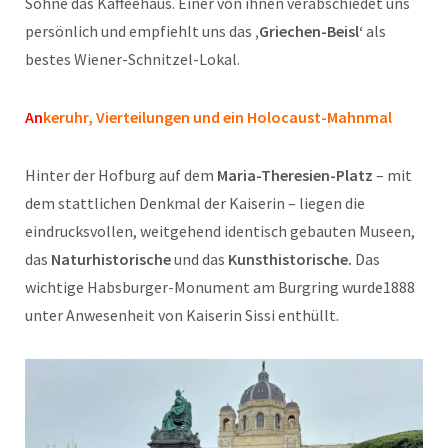
Söhne das Kaffeehaus. Einer von ihnen verabschiedet uns
persönlich und empfiehlt uns das
‚Griechen-Beisl‘
als
bestes Wiener-Schnitzel-Lokal.
An
keruhr, Vierteilungen und ein Holocaust-Mahnmal
Hinter der Hofburg auf dem
Maria-Theresien-Platz
– mit
dem stattlichen Denkmal der Kaiserin – liegen die
eindrucksvollen, weitgehend identisch gebauten Museen,
das
Naturhistorische
und das
Kunsthistorische.
Das
wichtige Habsburger-Monument am Burgring wurde1888
unter Anwesenheit von Kaiserin Sissi enthüllt.