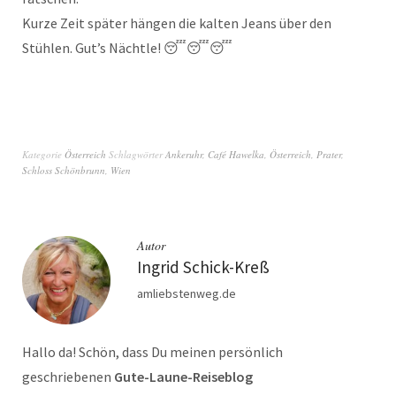
Kurze Zeit später hängen die kalten Jeans über den
Stühlen. Gut’s Nächtle! 😴😴😴
Kategorie
Österreich
Schlagwörter
Ankeruhr
,
Café Hawelka
,
Österreich
,
Prater
,
Schloss Schönbrunn
,
Wien
Autor
Ingrid Schick-Kreß
amliebstenweg.de
Hallo da! Schön, dass Du meinen persönlich
geschriebenen
Gute-Laune-Reiseblog