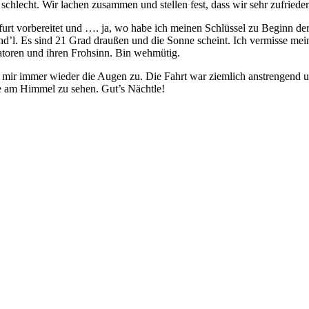
chlecht. Wir lachen zusammen und stellen fest, dass wir sehr zufriede
furt vorbereitet und …. ja, wo habe ich meinen Schlüssel zu Beginn de
end’l. Es sind 21 Grad draußen und die Sonne scheint. Ich vermisse me
atoren und ihren Frohsinn. Bin wehmütig.
 mir immer wieder die Augen zu. Die Fahrt war ziemlich anstrengend un
rne am Himmel zu sehen. Gut’s Nächtle!