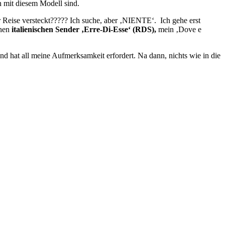
n mit diesem Modell sind.
r Reise versteckt????? Ich suche, aber ‚NIENTE‘. Ich gehe erst
inen
italienischen Sender ‚Erre-Di-Esse‘ (RDS),
mein ‚Dove e
d hat all meine Aufmerksamkeit erfordert. Na dann, nichts wie in die