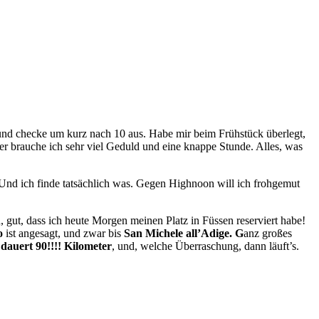
e und checke um kurz nach 10 aus. Habe mir beim Frühstück überlegt,
r brauche ich sehr viel Geduld und eine knappe Stunde. Alles, was
 Und ich finde tatsächlich was. Gegen Highnoon will ich frohgemut
h, gut, dass ich heute Morgen meinen Platz in Füssen reserviert habe!
o
ist angesagt, und zwar bis
San Michele all’Adige. G
anz großes
dauert 90!!!! Kilometer
, und, welche Überraschung, dann läuft’s.