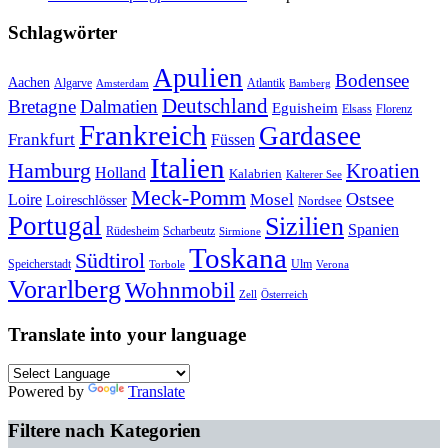
Schlagwörter
Apulien
Bodensee
Aachen
Algarve
Atlantik
Amsterdam
Bamberg
Deutschland
Bretagne
Dalmatien
Eguisheim
Elsass
Florenz
Frankreich
Gardasee
Frankfurt
Füssen
Italien
Hamburg
Kroatien
Holland
Kalabrien
Kalterer See
Meck-Pomm
Ostsee
Loire
Mosel
Loireschlösser
Nordsee
Portugal
Sizilien
Spanien
Rüdesheim
Scharbeutz
Sirmione
Toskana
Südtirol
Speicherstadt
Ulm
Torbole
Verona
Vorarlberg
Wohnmobil
Zell
Österreich
Translate into your language
Powered by
Translate
Filtere nach Kategorien