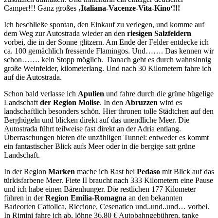
Camper!!! Ganz großes
‚Italiana-Vacenze-Vita-Kino‘!!!
Ich beschließe spontan, den Einkauf zu verlegen, und komme auf
dem Weg zur Autostrada wieder an den
riesigen Salzfeldern
vorbei, die in der Sonne glitzern. Am Ende der Felder entdecke ich
ca. 100 gemächlich fressende Flamingos. Und……. Das kennen wir
schon……. kein Stopp möglich. Danach geht es durch wahnsinnig
große Weinfelder, kilometerlang. Und nach 30 Kilometern fahre ich
auf die Autostrada.
Schon bald verlasse ich
Apulien
und fahre durch die grüne hügelige
Landschaft
der Region Molise
. In den
Abruzzen
wird es
landschaftlich besonders schön. Hier thronen tolle Städtchen auf den
Berghügeln und blicken direkt auf das unendliche Meer. Die
Autostrada führt teilweise fast direkt an der Adria entlang.
Überraschungen bieten die unzähligen Tunnel: entweder es kommt
ein fantastischer Blick aufs Meer oder in die bergige satt grüne
Landschaft.
In der Region
Marken
mache ich Rast bei
Pedaso
mit Blick auf das
türkisfarbene Meer. Fiete II braucht nach 333 Kilometern eine Pause
und ich habe einen Bärenhunger. Die restlichen 177 Kilometer
führen in der
Region Emilia-Romagna
an den bekannten
Badeorten Cattolica, Riccione, Cesenatico und..und..und… vorbei.
In Rimini fahre ich ab, löhne 36,80 € Autobahngebühren, tanke