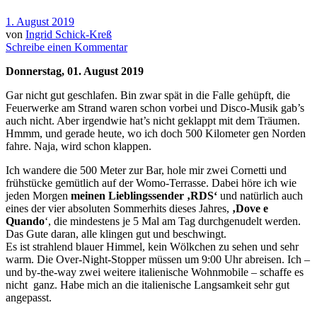
1. August 2019
von
Ingrid Schick-Kreß
Schreibe einen Kommentar
Donnerstag, 01. August 2019
Gar nicht gut geschlafen. Bin zwar spät in die Falle gehüpft, die
Feuerwerke am Strand waren schon vorbei und Disco-Musik gab’s
auch nicht. Aber irgendwie hat’s nicht geklappt mit dem Träumen.
Hmmm, und gerade heute, wo ich doch 500 Kilometer gen Norden
fahre. Naja, wird schon klappen.
Ich wandere die 500 Meter zur Bar, hole mir zwei Cornetti und
frühstücke gemütlich auf der Womo-Terrasse. Dabei höre ich wie
jeden Morgen
meinen Lieblingssender ‚RDS‘
und natürlich auch
eines der vier absoluten Sommerhits dieses Jahres,
‚Dove e
Quando
‘, die mindestens je 5 Mal am Tag durchgenudelt werden.
Das Gute daran, alle klingen gut und beschwingt.
Es ist strahlend blauer Himmel, kein Wölkchen zu sehen und sehr
warm. Die Over-Night-Stopper müssen um 9:00 Uhr abreisen. Ich –
und by-the-way zwei weitere italienische Wohnmobile – schaffe es
nicht ganz. Habe mich an die italienische Langsamkeit sehr gut
angepasst.