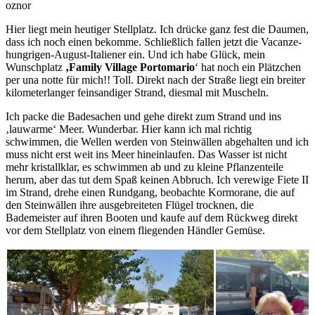
oznor
Hier liegt mein heutiger Stellplatz. Ich drücke ganz fest die Daumen,
dass ich noch einen bekomme. Schließlich fallen jetzt die Vacanze-
hungrigen-August-Italiener ein. Und ich habe Glück, mein
Wunschplatz
‚Family Village Portomario
‘ hat noch ein Plätzchen
per una notte für mich!! Toll. Direkt nach der Straße liegt ein breiter
kilometerlanger feinsandiger Strand, diesmal mit Muscheln.
Ich packe die Badesachen und gehe direkt zum Strand und ins
‚lauwarme‘ Meer. Wunderbar. Hier kann ich mal richtig
schwimmen, die Wellen werden von Steinwällen abgehalten und ich
muss nicht erst weit ins Meer hineinlaufen. Das Wasser ist nicht
mehr kristallklar, es schwimmen ab und zu kleine Pflanzenteile
herum, aber das tut dem Spaß keinen Abbruch. Ich verewige Fiete II
im Strand, drehe einen Rundgang, beobachte Kormorane, die auf
den Steinwällen ihre ausgebreiteten Flügel trocknen, die
Bademeister auf ihren Booten und kaufe auf dem Rückweg direkt
vor dem Stellplatz von einem fliegenden Händler Gemüse.