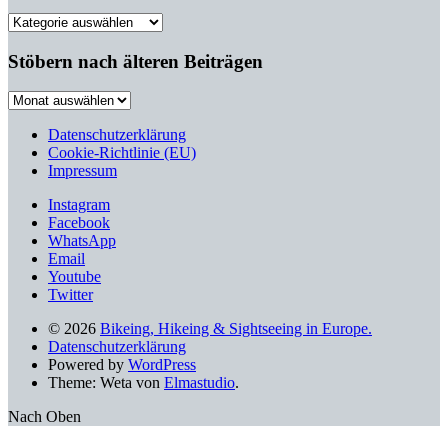
Filtere
nach
Kategorien
Stöbern nach älteren Beiträgen
Stöbern
nach
älteren
Datenschutzerklärung
Beiträgen
Cookie-Richtlinie (EU)
Impressum
Instagram
Facebook
WhatsApp
Email
Youtube
Twitter
© 2026
Bikeing, Hikeing & Sightseeing in Europe.
Datenschutzerklärung
Powered by
WordPress
Theme: Weta von
Elmastudio
.
Nach Oben