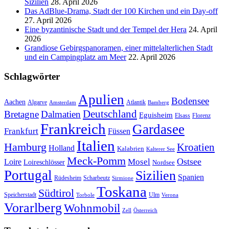
Sizilien
28. April 2026
Das AdBlue-Drama, Stadt der 100 Kirchen und ein Day-off
27. April 2026
Eine byzantinische Stadt und der Tempel der Hera
24. April
2026
Grandiose Gebirgspanoramen, einer mittelalterlichen Stadt
und ein Campingplatz am Meer
22. April 2026
Schlagwörter
Apulien
Bodensee
Aachen
Algarve
Atlantik
Amsterdam
Bamberg
Deutschland
Bretagne
Dalmatien
Eguisheim
Elsass
Florenz
Frankreich
Gardasee
Frankfurt
Füssen
Italien
Hamburg
Kroatien
Holland
Kalabrien
Kalterer See
Meck-Pomm
Ostsee
Loire
Mosel
Loireschlösser
Nordsee
Portugal
Sizilien
Spanien
Rüdesheim
Scharbeutz
Sirmione
Toskana
Südtirol
Speicherstadt
Ulm
Torbole
Verona
Vorarlberg
Wohnmobil
Zell
Österreich