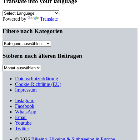
Translate into your language
Powered by
Translate
Filtere nach Kategorien
Filtere
nach
Kategorien
Stöbern nach älteren Beiträgen
Stöbern
nach
älteren
Datenschutzerklärung
Beiträgen
Cookie-Richtlinie (EU)
Impressum
Instagram
Facebook
WhatsApp
Email
Youtube
Twitter
© 2026
Bikeing, Hikeing & Sightseeing in Europe.