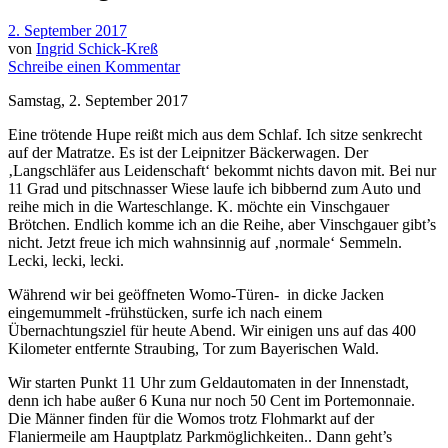
2. September 2017
von
Ingrid Schick-Kreß
Schreibe einen Kommentar
Samstag, 2. September 2017
Eine trötende Hupe reißt mich aus dem Schlaf. Ich sitze senkrecht
auf der Matratze. Es ist der Leipnitzer Bäckerwagen. Der
‚Langschläfer aus Leidenschaft‘ bekommt nichts davon mit. Bei nur
11 Grad und pitschnasser Wiese laufe ich bibbernd zum Auto und
reihe mich in die Warteschlange. K. möchte ein Vinschgauer
Brötchen. Endlich komme ich an die Reihe, aber Vinschgauer gibt’s
nicht. Jetzt freue ich mich wahnsinnig auf ‚normale‘ Semmeln.
Lecki, lecki, lecki.
Während wir bei geöffneten Womo-Türen- in dicke Jacken
eingemummelt -frühstücken, surfe ich nach einem
Übernachtungsziel für heute Abend. Wir einigen uns auf das 400
Kilometer entfernte Straubing, Tor zum Bayerischen Wald.
Wir starten Punkt 11 Uhr zum Geldautomaten in der Innenstadt,
denn ich habe außer 6 Kuna nur noch 50 Cent im Portemonnaie.
Die Männer finden für die Womos trotz Flohmarkt auf der
Flaniermeile am Hauptplatz Parkmöglichkeiten.. Dann geht’s