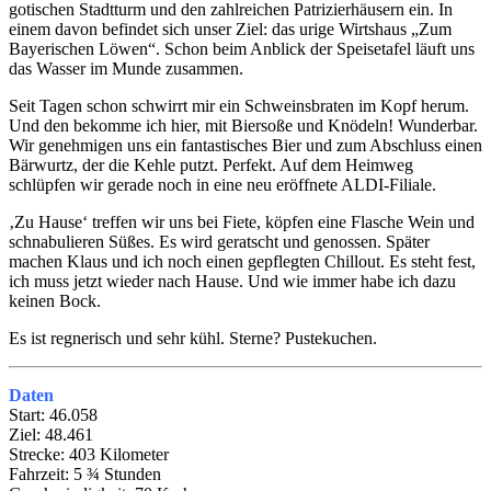
gotischen Stadtturm und den zahlreichen Patrizierhäusern ein. In
einem davon befindet sich unser Ziel: das urige Wirtshaus „Zum
Bayerischen Löwen“. Schon beim Anblick der Speisetafel läuft uns
das Wasser im Munde zusammen.
Seit Tagen schon schwirrt mir ein Schweinsbraten im Kopf herum.
Und den bekomme ich hier, mit Biersoße und Knödeln! Wunderbar.
Wir genehmigen uns ein fantastisches Bier und zum Abschluss einen
Bärwurtz, der die Kehle putzt. Perfekt. Auf dem Heimweg
schlüpfen wir gerade noch in eine neu eröffnete ALDI-Filiale.
‚Zu Hause‘ treffen wir uns bei Fiete, köpfen eine Flasche Wein und
schnabulieren Süßes. Es wird geratscht und genossen. Später
machen Klaus und ich noch einen gepflegten Chillout. Es steht fest,
ich muss jetzt wieder nach Hause. Und wie immer habe ich dazu
keinen Bock.
Es ist regnerisch und sehr kühl. Sterne? Pustekuchen.
Daten
Start: 46.058
Ziel: 48.461
Strecke: 403 Kilometer
Fahrzeit: 5 ¾ Stunden