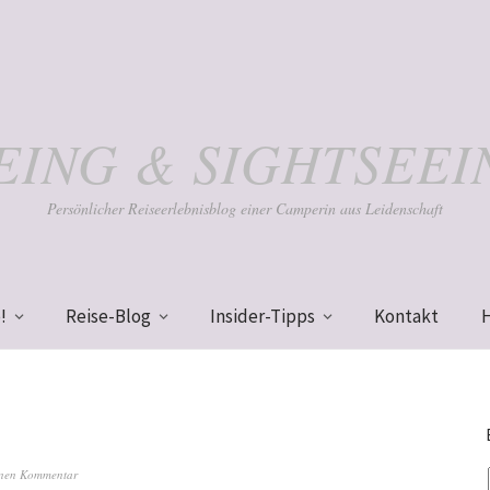
KEING & SIGHTSEEI
Persönlicher Reiseerlebnisblog einer Camperin aus Leidenschaft
!
Reise-Blog
Insider-Tipps
Kontakt
inen Kommentar