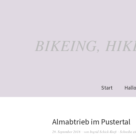
BIKEING, HI
Start
Hallo
Almabtrieb im Pustertal
29. September 2018
von
Ingrid Schick-Kreß
Schreibe e