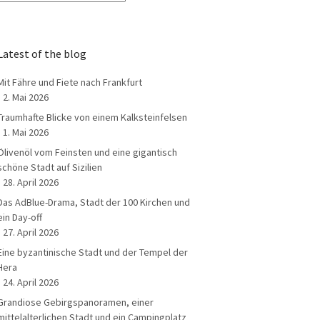
Latest of the blog
Mit Fähre und Fiete nach Frankfurt
2. Mai 2026
Traumhafte Blicke von einem Kalksteinfelsen
1. Mai 2026
Ölivenöl vom Feinsten und eine gigantisch
schöne Stadt auf Sizilien
28. April 2026
Das AdBlue-Drama, Stadt der 100 Kirchen und
ein Day-off
27. April 2026
Eine byzantinische Stadt und der Tempel der
Hera
24. April 2026
Grandiose Gebirgspanoramen, einer
mittelalterlichen Stadt und ein Campingplatz