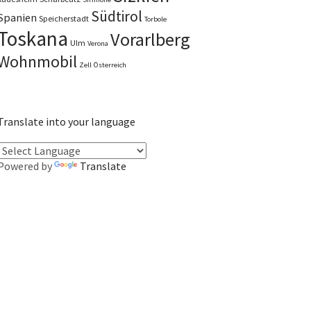
Südtirol
Spanien
Speicherstadt
Torbole
Toskana
Vorarlberg
Ulm
Verona
Wohnmobil
Zell
Österreich
Translate into your language
Powered by
Translate