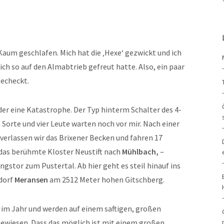
 Kaum geschlafen. Mich hat die ‚Hexe‘ gezwickt und ich
ch so auf den Almabtrieb gefreut hatte. Also, ein paar
echeckt.
der eine Katastrophe. Der Typ hinterm Schalter des 4-
 Sorte und vier Leute warten noch vor mir. Nach einer
verlassen wir das Brixener Becken und fahren 17
 das berühmte Kloster Neustift nach
Mühlbach,
–
angstor zum Pustertal. Ab hier geht es steil hinauf ins
dorf
Meransen
am 2512 Meter hohen Gitschberg.
 im Jahr und werden auf einem saftigen, großen
ewiesen. Dass das möglich ist mit einem großen