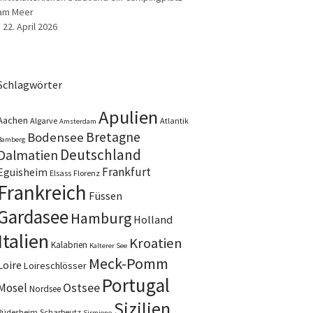
am Meer
22. April 2026
Schlagwörter
Apulien
Aachen
Algarve
Atlantik
Amsterdam
Bretagne
Bodensee
Bamberg
Deutschland
Dalmatien
Frankfurt
Eguisheim
Elsass
Florenz
Frankreich
Füssen
Gardasee
Hamburg
Holland
Italien
Kroatien
Kalabrien
Kalterer See
Meck-Pomm
Loire
Loireschlösser
Portugal
Ostsee
Mosel
Nordsee
Sizilien
Rüdesheim
Scharbeutz
Sirmione