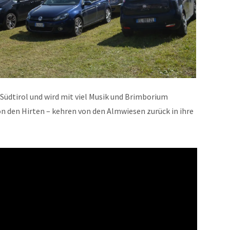
n Südtirol und wird mit viel Musik und Brimborium
on den Hirten – kehren von den Almwiesen zurück in ihre