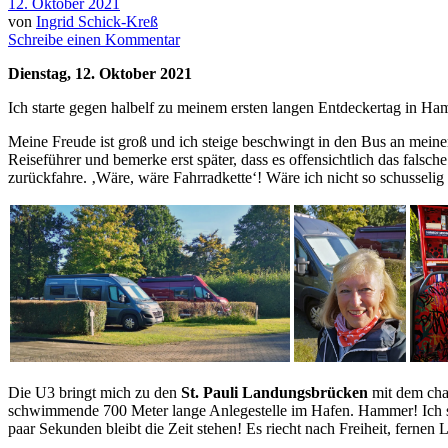
12. Oktober 2021
von
Ingrid Schick-Kreß
Schreibe einen Kommentar
Dienstag, 12. Oktober 2021
Ich starte gegen halbelf zu meinem ersten langen Entdeckertag in Ha
Meine Freude ist groß und ich steige beschwingt in den Bus an mein
Reiseführer und bemerke erst später, dass es offensichtlich das falsche
zurückfahre. ‚Wäre, wäre Fahrradkette‘! Wäre ich nicht so schusseli
Die U3 bringt mich zu den
St. Pauli Landungsbrücken
mit dem cha
schwimmende 700 Meter lange Anlegestelle im Hafen. Hammer! Ich s
paar Sekunden bleibt die Zeit stehen! Es riecht nach Freiheit, ferne