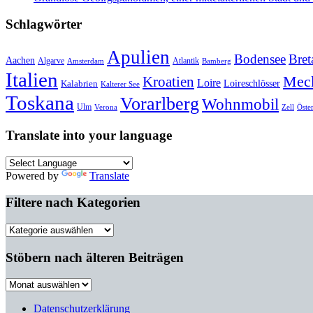
Schlagwörter
Apulien
Bodensee
Bret
Aachen
Algarve
Atlantik
Amsterdam
Bamberg
Italien
Mec
Kroatien
Loire
Loireschlösser
Kalabrien
Kalterer See
Toskana
Vorarlberg
Wohnmobil
Ulm
Verona
Zell
Öste
Translate into your language
Powered by
Translate
Filtere nach Kategorien
Filtere
nach
Kategorien
Stöbern nach älteren Beiträgen
Stöbern
nach
älteren
Datenschutzerklärung