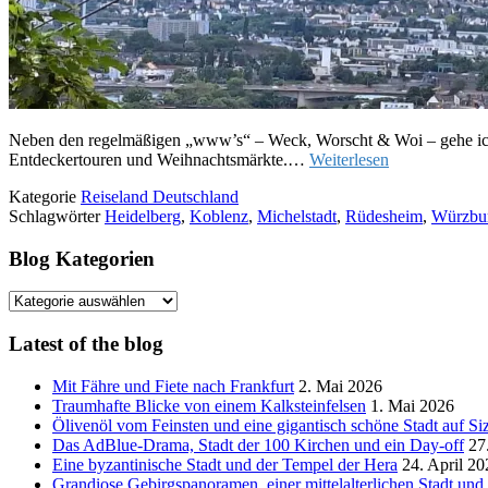
Neben den regelmäßigen „www’s“ – Weck, Worscht & Woi – gehe ich 
Entdeckertouren und Weihnachtsmärkte.…
Weiterlesen
Kategorie
Reiseland Deutschland
Schlagwörter
Heidelberg
,
Koblenz
,
Michelstadt
,
Rüdesheim
,
Würzbu
Blog Kategorien
Blog
Kategorien
Latest of the blog
Mit Fähre und Fiete nach Frankfurt
2. Mai 2026
Traumhafte Blicke von einem Kalksteinfelsen
1. Mai 2026
Ölivenöl vom Feinsten und eine gigantisch schöne Stadt auf Siz
Das AdBlue-Drama, Stadt der 100 Kirchen und ein Day-off
27
Eine byzantinische Stadt und der Tempel der Hera
24. April 20
Grandiose Gebirgspanoramen, einer mittelalterlichen Stadt un