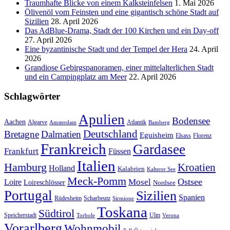
Traumhafte Blicke von einem Kalksteinfelsen
1. Mai 2026
Ölivenöl vom Feinsten und eine gigantisch schöne Stadt auf
Sizilien
28. April 2026
Das AdBlue-Drama, Stadt der 100 Kirchen und ein Day-off
27. April 2026
Eine byzantinische Stadt und der Tempel der Hera
24. April
2026
Grandiose Gebirgspanoramen, einer mittelalterlichen Stadt
und ein Campingplatz am Meer
22. April 2026
Schlagwörter
Apulien
Bodensee
Aachen
Algarve
Atlantik
Amsterdam
Bamberg
Deutschland
Bretagne
Dalmatien
Eguisheim
Elsass
Florenz
Frankreich
Gardasee
Frankfurt
Füssen
Italien
Hamburg
Kroatien
Holland
Kalabrien
Kalterer See
Meck-Pomm
Ostsee
Loire
Mosel
Loireschlösser
Nordsee
Portugal
Sizilien
Spanien
Rüdesheim
Scharbeutz
Sirmione
Toskana
Südtirol
Speicherstadt
Ulm
Torbole
Verona
Vorarlberg
Wohnmobil