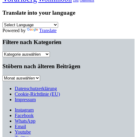
Zell
Österreich
Translate into your language
Powered by
Translate
Filtere nach Kategorien
Filtere
nach
Kategorien
Stöbern nach älteren Beiträgen
Stöbern
nach
älteren
Datenschutzerklärung
Beiträgen
Cookie-Richtlinie (EU)
Impressum
Instagram
Facebook
WhatsApp
Email
Youtube