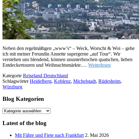
Neben den regelmäßigen „www’s“ – Weck, Worscht & Woi – gehe
ich mit meiner Freundin Annette supergerne „auf Tour“. Wir
verstehen uns blendend, können ununterbrochen quatschen, lieben
Entdeckertouren und Weihnachtsmärkte.…
Weiterlesen
Kategorie
Reiseland Deutschland
Schlagwörter
Heidelberg
,
Koblenz
,
Michelstadt
,
Rüdesheim
,
Würzburg
Blog Kategorien
Blog
Kategorien
Latest of the blog
Mit Fähre und Fiete nach Frankfurt
2. Mai 2026