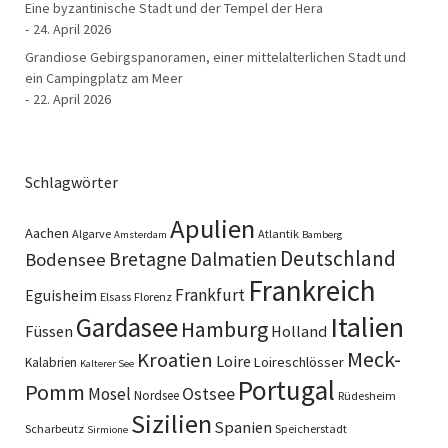
Eine byzantinische Stadt und der Tempel der Hera
24. April 2026
Grandiose Gebirgspanoramen, einer mittelalterlichen Stadt und
ein Campingplatz am Meer
22. April 2026
Schlagwörter
Apulien
Aachen
Algarve
Atlantik
Amsterdam
Bamberg
Deutschland
Bretagne
Dalmatien
Bodensee
Frankreich
Frankfurt
Eguisheim
Elsass
Florenz
Italien
Gardasee
Hamburg
Füssen
Holland
Meck-
Kroatien
Loire
Loireschlösser
Kalabrien
Kalterer See
Portugal
Pomm
Ostsee
Mosel
Nordsee
Rüdesheim
Sizilien
Spanien
Scharbeutz
Speicherstadt
Sirmione