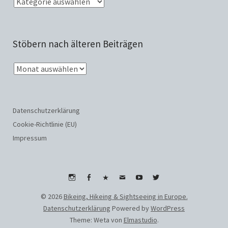
Stöbern nach älteren Beiträgen
Datenschutzerklärung
Cookie-Richtlinie (EU)
Impressum
Instagram
Facebook
WhatsApp
Email
Youtube
Twitter
© 2026
Bikeing, Hikeing & Sightseeing in Europe.
Datenschutzerklärung
Powered by
WordPress
Theme: Weta von
Elmastudio
.