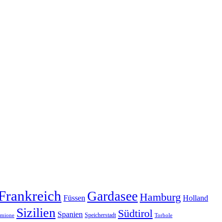
Frankreich
Gardasee
Hamburg
Füssen
Holland
Sizilien
Südtirol
Spanien
Speicherstadt
rmione
Torbole