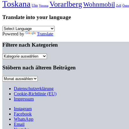
Toskana
Vorarlberg
Wohnmobil
Ulm
Verona
Zell
Öste
Translate into your language
Powered by
Translate
Filtere nach Kategorien
Filtere
nach
Kategorien
Stöbern nach älteren Beiträgen
Stöbern
nach
älteren
Datenschutzerklärung
Beiträgen
Cookie-Richtlinie (EU)
Impressum
Instagram
Facebook
WhatsApp
Email