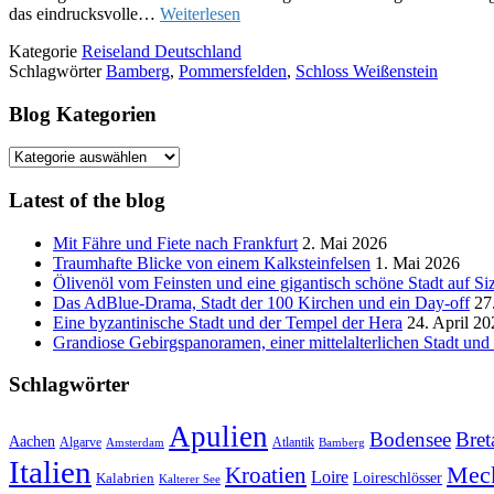
das eindrucksvolle…
Weiterlesen
Kategorie
Reiseland Deutschland
Schlagwörter
Bamberg
,
Pommersfelden
,
Schloss Weißenstein
Blog Kategorien
Blog
Kategorien
Latest of the blog
Mit Fähre und Fiete nach Frankfurt
2. Mai 2026
Traumhafte Blicke von einem Kalksteinfelsen
1. Mai 2026
Ölivenöl vom Feinsten und eine gigantisch schöne Stadt auf Siz
Das AdBlue-Drama, Stadt der 100 Kirchen und ein Day-off
27
Eine byzantinische Stadt und der Tempel der Hera
24. April 20
Grandiose Gebirgspanoramen, einer mittelalterlichen Stadt un
Schlagwörter
Apulien
Bodensee
Bret
Aachen
Algarve
Atlantik
Amsterdam
Bamberg
Italien
Mec
Kroatien
Loire
Loireschlösser
Kalabrien
Kalterer See