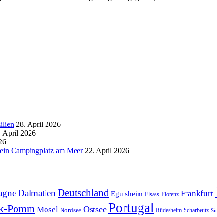
ilien
28. April 2026
. April 2026
26
d ein Campingplatz am Meer
22. April 2026
Deutschland
agne
Dalmatien
Frankfurt
Eguisheim
Elsass
Florenz
Portugal
k-Pomm
Ostsee
Mosel
Nordsee
Rüdesheim
Scharbeutz
Si