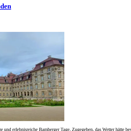
lden
lige und erlebnisreiche Bamberger Tage. Zugegeben, das Wetter hätte b