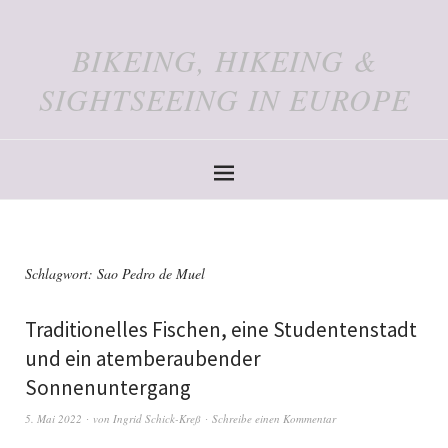
BIKEING, HIKEING &
SIGHTSEEING IN EUROPE
Schlagwort:
Sao Pedro de Muel
Traditionelles Fischen, eine Studentenstadt
und ein atemberaubender
Sonnenuntergang
5. Mai 2022
von
Ingrid Schick-Kreß
Schreibe einen Kommentar