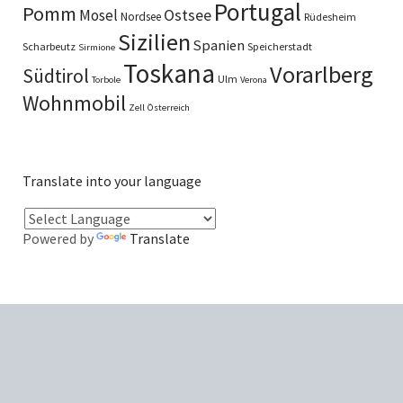
Portugal
Pomm
Ostsee
Mosel
Nordsee
Rüdesheim
Sizilien
Spanien
Scharbeutz
Speicherstadt
Sirmione
Toskana
Vorarlberg
Südtirol
Ulm
Torbole
Verona
Wohnmobil
Zell
Österreich
Translate into your language
Powered by
Translate