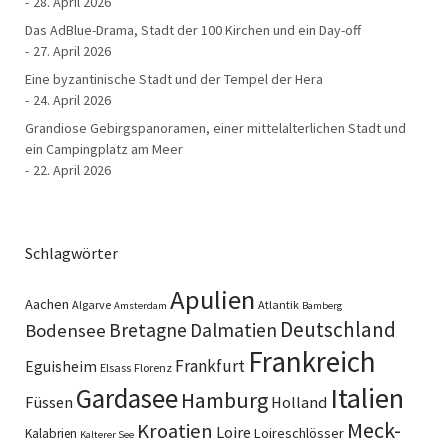
28. April 2026
Das AdBlue-Drama, Stadt der 100 Kirchen und ein Day-off
27. April 2026
Eine byzantinische Stadt und der Tempel der Hera
24. April 2026
Grandiose Gebirgspanoramen, einer mittelalterlichen Stadt und
ein Campingplatz am Meer
22. April 2026
Schlagwörter
Apulien
Aachen
Algarve
Atlantik
Amsterdam
Bamberg
Deutschland
Bretagne
Dalmatien
Bodensee
Frankreich
Frankfurt
Eguisheim
Elsass
Florenz
Italien
Gardasee
Hamburg
Füssen
Holland
Meck-
Kroatien
Loire
Loireschlösser
Kalabrien
Kalterer See