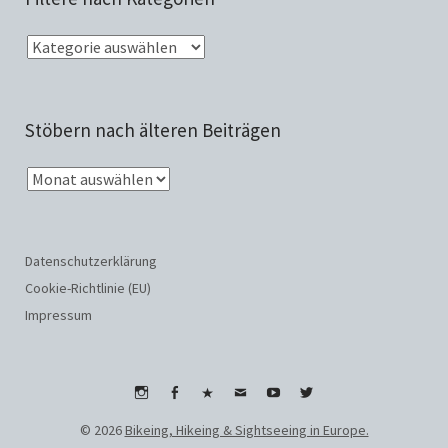
Stöbern nach älteren Beiträgen
Datenschutzerklärung
Cookie-Richtlinie (EU)
Impressum
Instagram
Facebook
WhatsApp
Email
Youtube
Twitter
© 2026
Bikeing, Hikeing & Sightseeing in Europe.