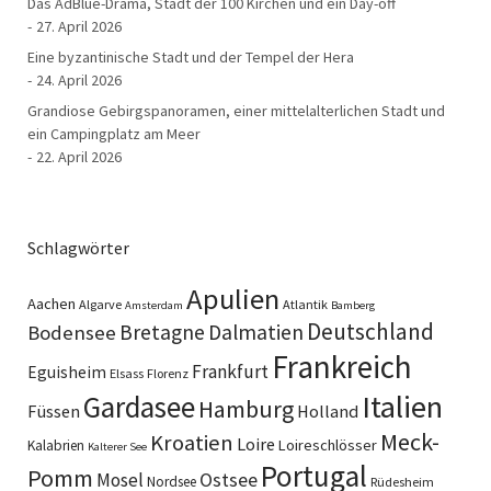
Das AdBlue-Drama, Stadt der 100 Kirchen und ein Day-off
27. April 2026
Eine byzantinische Stadt und der Tempel der Hera
24. April 2026
Grandiose Gebirgspanoramen, einer mittelalterlichen Stadt und
ein Campingplatz am Meer
22. April 2026
Schlagwörter
Apulien
Aachen
Algarve
Atlantik
Amsterdam
Bamberg
Deutschland
Bretagne
Dalmatien
Bodensee
Frankreich
Frankfurt
Eguisheim
Elsass
Florenz
Italien
Gardasee
Hamburg
Füssen
Holland
Meck-
Kroatien
Loire
Loireschlösser
Kalabrien
Kalterer See
Portugal
Pomm
Ostsee
Mosel
Nordsee
Rüdesheim