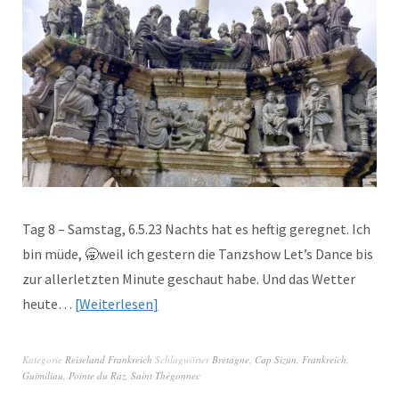
Tag 8 – Samstag, 6.5.23 Nachts hat es heftig geregnet. Ich
bin müde, 🥱weil ich gestern die Tanzshow Let’s Dance bis
zur allerletzten Minute geschaut habe. Und das Wetter
heute…
Weiterlesen
Kategorie
Reiseland Frankreich
Schlagwörter
Bretagne
,
Cap Sizun
,
Frankreich
,
Guimiliau
,
Pointe du Raz
,
Saint Thégonnec