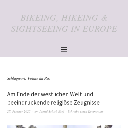
BIKEING, HIKEING &
SIGHTSEEING IN EUROPE
Schlagwort:
Pointe du Raz
Am Ende der westlichen Welt und
beeindruckende religiöse Zeugnisse
27. Februar 2025
von
Ingrid Schick-Kreß
Schreibe einen Kommentar