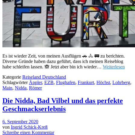
Es ist wieder Zeit, von meinen Ausflügen 🚗 🚴 🚃 zu berichten.
Diverse Gründe haben dazu geführt, dass ich meinen Reiseblog
habe schleifen lassen. 🙈 Jetzt aber bin ich wieder…
Weiterlesen
Kategorie
Reiseland Deutschland
Schlagwörter
Äppler
,
EZB
,
Flughafen
,
Frankurt
,
Höchst
,
Lohrberg
,
Main
,
Nidda
,
Römer
Die Nidda, Bad Vilbel und das perfekte
Geschmackserlebnis
6. September 2020
von
Ingrid Schick-Kreß
Schreibe einen Kommentar