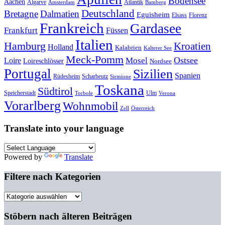
Bodensee
Aachen
Algarve
Atlantik
Amsterdam
Bamberg
Deutschland
Bretagne
Dalmatien
Eguisheim
Elsass
Florenz
Frankreich
Gardasee
Frankfurt
Füssen
Italien
Hamburg
Kroatien
Holland
Kalabrien
Kalterer See
Meck-Pomm
Ostsee
Loire
Mosel
Loireschlösser
Nordsee
Portugal
Sizilien
Spanien
Rüdesheim
Scharbeutz
Sirmione
Toskana
Südtirol
Speicherstadt
Ulm
Torbole
Verona
Vorarlberg
Wohnmobil
Zell
Österreich
Translate into your language
Powered by
Translate
Filtere nach Kategorien
Filtere
nach
Kategorien
Stöbern nach älteren Beiträgen