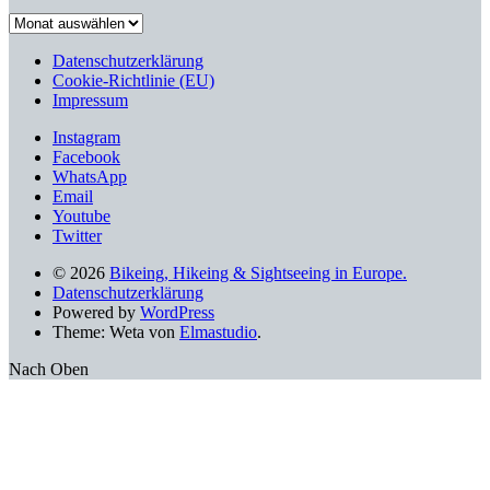
Stöbern
nach
älteren
Datenschutzerklärung
Beiträgen
Cookie-Richtlinie (EU)
Impressum
Instagram
Facebook
WhatsApp
Email
Youtube
Twitter
© 2026
Bikeing, Hikeing & Sightseeing in Europe.
Datenschutzerklärung
Powered by
WordPress
Theme: Weta von
Elmastudio
.
Nach Oben