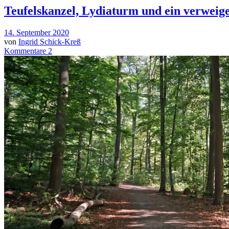
Teufelskanzel, Lydiaturm und ein verweig
14. September 2020
von
Ingrid Schick-Kreß
Kommentare 2