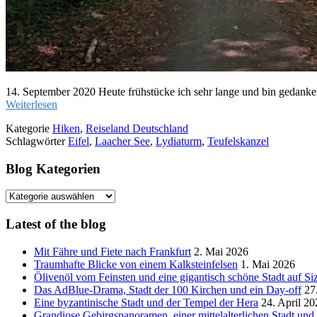
14. September 2020 Heute frühstücke ich sehr lange und bin gedanke
Weiterlesen
Kategorie
Hiken
,
Reiseland Deutschland
Schlagwörter
Eifel
,
Laacher See
,
Lydiaturm
,
Teufelskanzel
Blog Kategorien
Blog
Kategorien
Latest of the blog
Mit Fähre und Fiete nach Frankfurt
2. Mai 2026
Traumhafte Blicke von einem Kalksteinfelsen
1. Mai 2026
Ölivenöl vom Feinsten und eine gigantisch schöne Stadt auf Siz
Das AdBlue-Drama, Stadt der 100 Kirchen und ein Day-off
27
Eine byzantinische Stadt und der Tempel der Hera
24. April 20
Grandiose Gebirgspanoramen, einer mittelalterlichen Stadt un