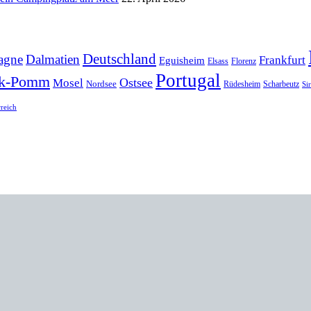
Deutschland
agne
Dalmatien
Frankfurt
Eguisheim
Elsass
Florenz
Portugal
k-Pomm
Ostsee
Mosel
Nordsee
Rüdesheim
Scharbeutz
Si
rreich