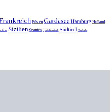
Frankreich
Gardasee
Hamburg
Füssen
Holland
Sizilien
Südtirol
Spanien
Speicherstadt
rmione
Torbole