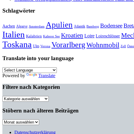
Schlagwörter
Apulien
Bodensee
Bret
Aachen
Algarve
Atlantik
Amsterdam
Bamberg
Italien
Mec
Kroatien
Loire
Loireschlösser
Kalabrien
Kalterer See
Toskana
Vorarlberg
Wohnmobil
Ulm
Verona
Zell
Öste
Translate into your language
Powered by
Translate
Filtere nach Kategorien
Filtere
nach
Kategorien
Stöbern nach älteren Beiträgen
Stöbern
nach
älteren
Datenschutzerklärung