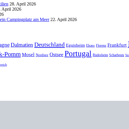
ilien
28. April 2026
. April 2026
26
d ein Campingplatz am Meer
22. April 2026
Deutschland
agne
Dalmatien
Frankfurt
Eguisheim
Elsass
Florenz
Portugal
k-Pomm
Ostsee
Mosel
Nordsee
Rüdesheim
Scharbeutz
Si
rreich