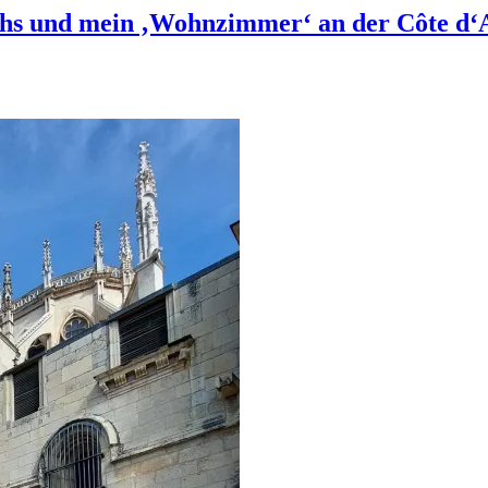
ichs und mein ‚Wohnzimmer‘ an der Côte d‘