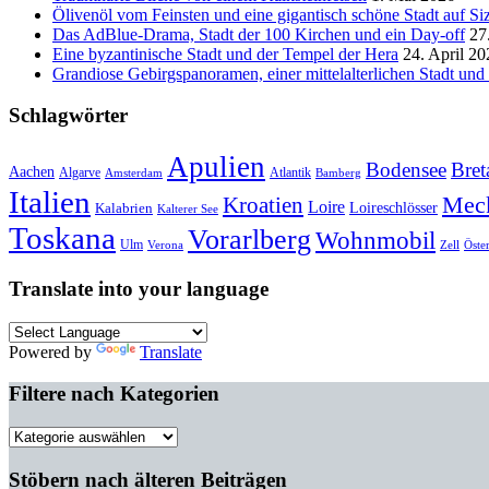
Ölivenöl vom Feinsten und eine gigantisch schöne Stadt auf Siz
Das AdBlue-Drama, Stadt der 100 Kirchen und ein Day-off
27
Eine byzantinische Stadt und der Tempel der Hera
24. April 20
Grandiose Gebirgspanoramen, einer mittelalterlichen Stadt un
Schlagwörter
Apulien
Bodensee
Bret
Aachen
Algarve
Atlantik
Amsterdam
Bamberg
Italien
Mec
Kroatien
Loire
Loireschlösser
Kalabrien
Kalterer See
Toskana
Vorarlberg
Wohnmobil
Ulm
Verona
Zell
Öste
Translate into your language
Powered by
Translate
Filtere nach Kategorien
Filtere
nach
Kategorien
Stöbern nach älteren Beiträgen