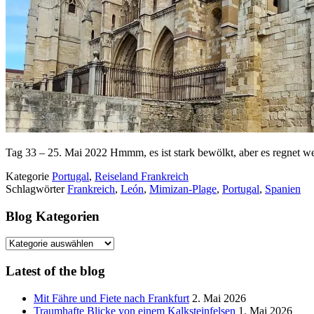
Tag 33 – 25. Mai 2022 Hmmm, es ist stark bewölkt, aber es regnet wen
Kategorie
Portugal
,
Reiseland Frankreich
Schlagwörter
Frankreich
,
León
,
Mimizan-Plage
,
Portugal
,
Spanien
Blog Kategorien
Blog
Kategorien
Latest of the blog
Mit Fähre und Fiete nach Frankfurt
2. Mai 2026
Traumhafte Blicke von einem Kalksteinfelsen
1. Mai 2026