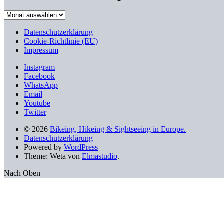
Stöbern
nach
älteren
Datenschutzerklärung
Beiträgen
Cookie-Richtlinie (EU)
Impressum
Instagram
Facebook
WhatsApp
Email
Youtube
Twitter
© 2026
Bikeing, Hikeing & Sightseeing in Europe.
Datenschutzerklärung
Powered by
WordPress
Theme: Weta von
Elmastudio
.
Nach Oben