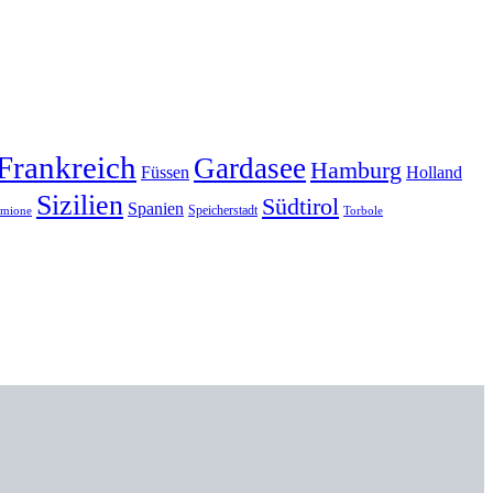
Frankreich
Gardasee
Hamburg
Füssen
Holland
Sizilien
Südtirol
Spanien
Speicherstadt
rmione
Torbole