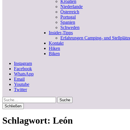
Kroatien
Niederlande
Österreich
Portugal
Spanien
Schweden
Insider-Tipps
Erfahrungen Camping- und Stellplätz
Kontakt
Hiken
Biken
Instagram
Facebook
WhatsApp
Email
Youtube
Twitter
Suche
Schließen
Schlagwort:
León