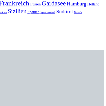
Frankreich
Gardasee
Hamburg
Füssen
Holland
Sizilien
Südtirol
Spanien
Speicherstadt
rmione
Torbole