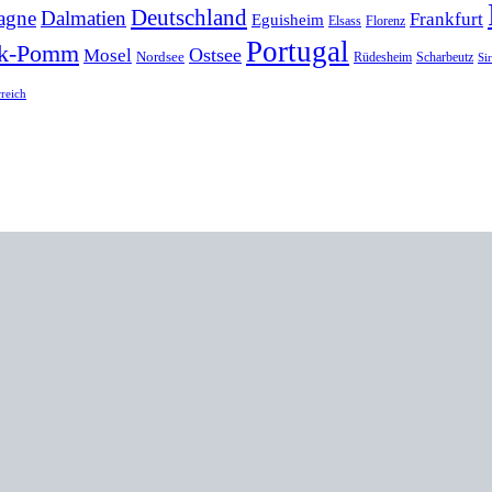
Deutschland
agne
Dalmatien
Frankfurt
Eguisheim
Elsass
Florenz
Portugal
k-Pomm
Ostsee
Mosel
Nordsee
Rüdesheim
Scharbeutz
Si
rreich