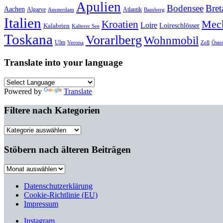
Apulien
Bodensee
Bret
Aachen
Algarve
Atlantik
Amsterdam
Bamberg
Italien
Mec
Kroatien
Loire
Loireschlösser
Kalabrien
Kalterer See
Toskana
Vorarlberg
Wohnmobil
Ulm
Verona
Zell
Öste
Translate into your language
Powered by
Translate
Filtere nach Kategorien
Filtere
nach
Kategorien
Stöbern nach älteren Beiträgen
Stöbern
nach
älteren
Datenschutzerklärung
Beiträgen
Cookie-Richtlinie (EU)
Impressum
Instagram