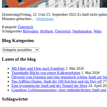
Donnerstag/Freitag, 22. Und 23. September 2022 Es läuft nicht op
Monaten gebuchtes…
Weiterlesen
Kategorie
Österreich
Schlagwörter
Belvedere
,
Hofburg
,
Österreich
,
Stephansdon
,
Wien
Blog Kategorien
Blog
Kategorien
Latest of the blog
Mit Fähre und Fiete nach Frankfurt
2. Mai 2026
Traumhafte Blicke von einem Kalksteinfelsen
1. Mai 2026
Ölivenöl vom Feinsten und eine gigantisch schöne Stadt auf Siz
Das AdBlue-Drama, Stadt der 100 Kirchen und ein Day-off
27
Eine byzantinische Stadt und der Tempel der Hera
24. April 20
Grandiose Gebirgspanoramen, einer mittelalterlichen Stadt un
Schlagwörter