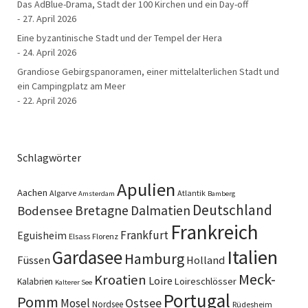
Das AdBlue-Drama, Stadt der 100 Kirchen und ein Day-off
27. April 2026
Eine byzantinische Stadt und der Tempel der Hera
24. April 2026
Grandiose Gebirgspanoramen, einer mittelalterlichen Stadt und
ein Campingplatz am Meer
22. April 2026
Schlagwörter
Apulien
Aachen
Algarve
Atlantik
Amsterdam
Bamberg
Deutschland
Bretagne
Dalmatien
Bodensee
Frankreich
Frankfurt
Eguisheim
Elsass
Florenz
Italien
Gardasee
Hamburg
Füssen
Holland
Meck-
Kroatien
Loire
Loireschlösser
Kalabrien
Kalterer See
Portugal
Pomm
Ostsee
Mosel
Nordsee
Rüdesheim