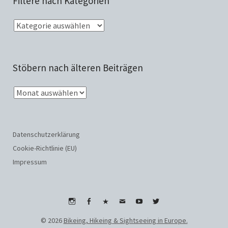
Filtere nach Kategorien
Stöbern nach älteren Beiträgen
Datenschutzerklärung
Cookie-Richtlinie (EU)
Impressum
Instagram
Facebook
WhatsApp
Email
Youtube
Twitter
© 2026
Bikeing, Hikeing & Sightseeing in Europe.