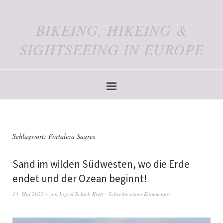
BIKEING, HIKEING &
SIGHTSEEING IN EUROPE
Schlagwort:
Fortaleza Sagres
Sand im wilden Südwesten, wo die Erde
endet und der Ozean beginnt!
13. Mai 2022
von
Ingrid Schick-Kreß
Schreibe einen Kommentar