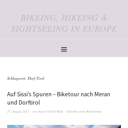
BIKEING, HIKEING &
SIGHTSEEING IN EUROPE
Schlagwort:
Dorf Tirol
Auf Sissi’s Spuren – Biketour nach Meran
und Dorftirol
27. August 2021
von
Ingrid Schick-Kreß
Schreibe einen Kommentar