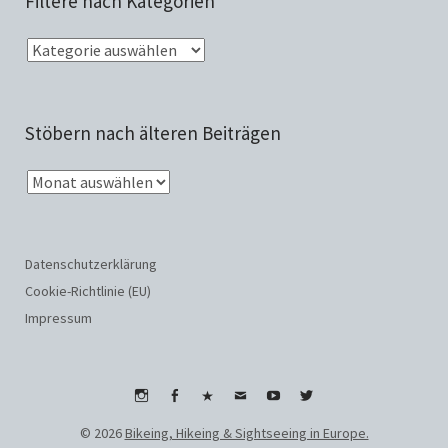
Filtere nach Kategorien
Stöbern nach älteren Beiträgen
Datenschutzerklärung
Cookie-Richtlinie (EU)
Impressum
Instagram
Facebook
WhatsApp
Email
Youtube
Twitter
© 2026
Bikeing, Hikeing & Sightseeing in Europe.