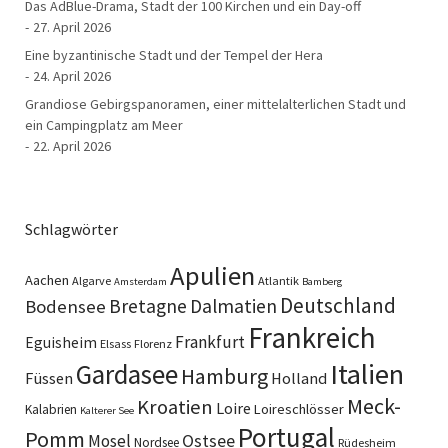
Das AdBlue-Drama, Stadt der 100 Kirchen und ein Day-off
27. April 2026
Eine byzantinische Stadt und der Tempel der Hera
24. April 2026
Grandiose Gebirgspanoramen, einer mittelalterlichen Stadt und
ein Campingplatz am Meer
22. April 2026
Schlagwörter
Apulien
Aachen
Algarve
Atlantik
Amsterdam
Bamberg
Deutschland
Bretagne
Dalmatien
Bodensee
Frankreich
Frankfurt
Eguisheim
Elsass
Florenz
Italien
Gardasee
Hamburg
Füssen
Holland
Meck-
Kroatien
Loire
Loireschlösser
Kalabrien
Kalterer See
Portugal
Pomm
Ostsee
Mosel
Nordsee
Rüdesheim