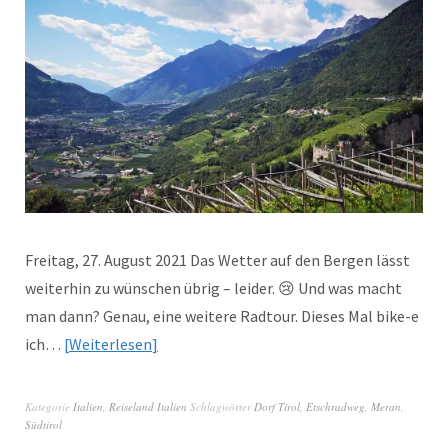
Freitag, 27. August 2021 Das Wetter auf den Bergen lässt
weiterhin zu wünschen übrig – leider. 😢 Und was macht
man dann? Genau, eine weitere Radtour. Dieses Mal bike-e
ich…
Weiterlesen
Kategorie
Italien
,
Reiseland Italien
Schlagwörter
Dorf Tirol
,
Etschradweg
,
Meran
,
Südtirol