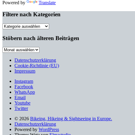
Powered by
Translate
Filtere nach Kategorien
Filtere
nach
Kategorien
Stöbern nach älteren Beiträgen
Stöbern
nach
älteren
Datenschutzerklärung
Beiträgen
Cookie-Richtlinie (EU)
Impressum
Instagram
Facebook
WhatsApp
Email
Youtube
Twitter
© 2026
Bikeing, Hikeing & Sightseeing in Europe.
Datenschutzerklärung
Powered by
WordPress
Theme: Weta von
Elmastudio
.