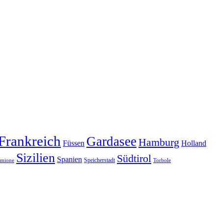
Frankreich
Gardasee
Hamburg
Füssen
Holland
Sizilien
Südtirol
Spanien
Speicherstadt
rmione
Torbole