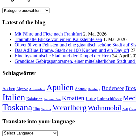
Blog
Kategorien
Latest of the blog
Mit Fähre und Fiete nach Frankfurt
2. Mai 2026
Traumhafte Blicke von einem Kalksteinfelsen
1. Mai 2026
Ölivenöl vom Feinsten und eine gigantisch schöne Stadt auf Siz
Das AdBlue-Drama, Stadt der 100 Kirchen und ein Day-off
27
Eine byzantinische Stadt und der Tempel der Hera
24. April 20
Grandiose Gebirgspanoramen, einer mittelalterlichen Stadt un
Schlagwörter
Apulien
Bodensee
Bret
Aachen
Algarve
Atlantik
Amsterdam
Bamberg
Italien
Mec
Kroatien
Loire
Loireschlösser
Kalabrien
Kalterer See
Toskana
Vorarlberg
Wohnmobil
Ulm
Verona
Zell
Öste
Translate into your language