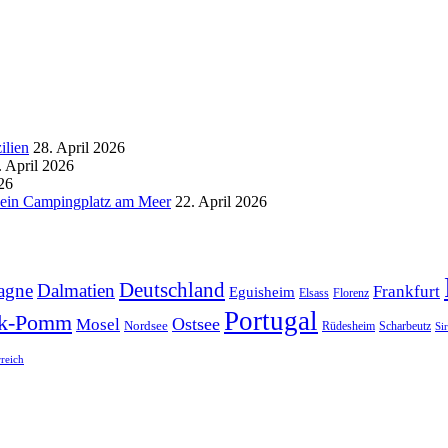
ilien
28. April 2026
. April 2026
26
d ein Campingplatz am Meer
22. April 2026
Deutschland
agne
Dalmatien
Frankfurt
Eguisheim
Elsass
Florenz
Portugal
k-Pomm
Ostsee
Mosel
Nordsee
Rüdesheim
Scharbeutz
Si
rreich