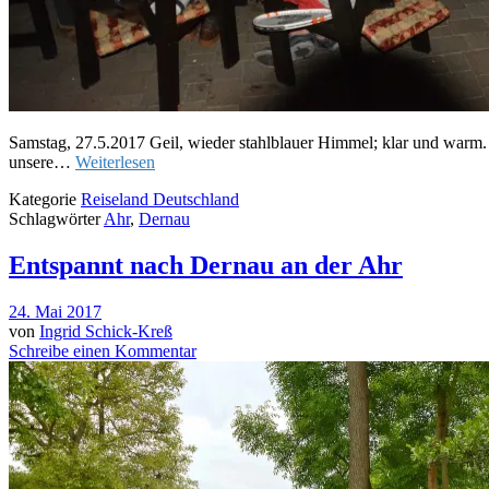
Samstag, 27.5.2017 Geil, wieder stahlblauer Himmel; klar und warm. 
unsere…
Weiterlesen
Kategorie
Reiseland Deutschland
Schlagwörter
Ahr
,
Dernau
Entspannt nach Dernau an der Ahr
24. Mai 2017
von
Ingrid Schick-Kreß
Schreibe einen Kommentar