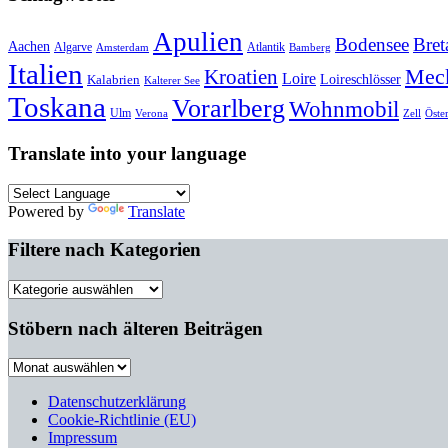
Apulien
Bodensee
Bret
Aachen
Algarve
Atlantik
Amsterdam
Bamberg
Italien
Mec
Kroatien
Loire
Loireschlösser
Kalabrien
Kalterer See
Toskana
Vorarlberg
Wohnmobil
Ulm
Verona
Zell
Öste
Translate into your language
Powered by
Translate
Filtere nach Kategorien
Filtere
nach
Kategorien
Stöbern nach älteren Beiträgen
Stöbern
nach
älteren
Datenschutzerklärung
Beiträgen
Cookie-Richtlinie (EU)
Impressum