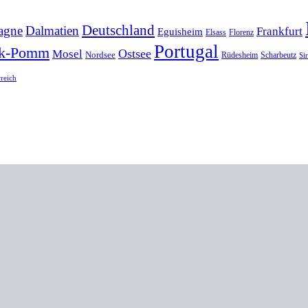
Deutschland
agne
Dalmatien
Frankfurt
Eguisheim
Elsass
Florenz
Portugal
k-Pomm
Ostsee
Mosel
Nordsee
Rüdesheim
Scharbeutz
Si
rreich