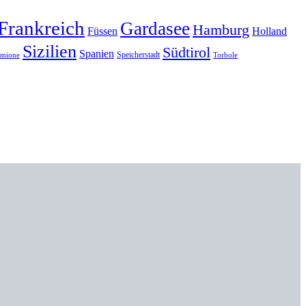
Frankreich
Gardasee
Hamburg
Füssen
Holland
Sizilien
Südtirol
Spanien
Speicherstadt
rmione
Torbole