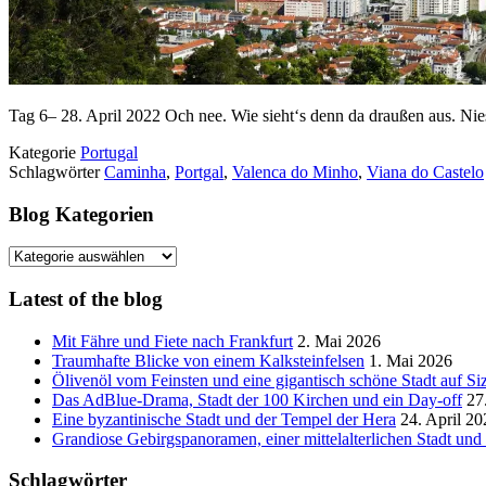
Tag 6– 28. April 2022 Och nee. Wie sieht‘s denn da draußen aus. Nie
Kategorie
Portugal
Schlagwörter
Caminha
,
Portgal
,
Valenca do Minho
,
Viana do Castelo
Blog Kategorien
Blog
Kategorien
Latest of the blog
Mit Fähre und Fiete nach Frankfurt
2. Mai 2026
Traumhafte Blicke von einem Kalksteinfelsen
1. Mai 2026
Ölivenöl vom Feinsten und eine gigantisch schöne Stadt auf Siz
Das AdBlue-Drama, Stadt der 100 Kirchen und ein Day-off
27
Eine byzantinische Stadt und der Tempel der Hera
24. April 20
Grandiose Gebirgspanoramen, einer mittelalterlichen Stadt un
Schlagwörter