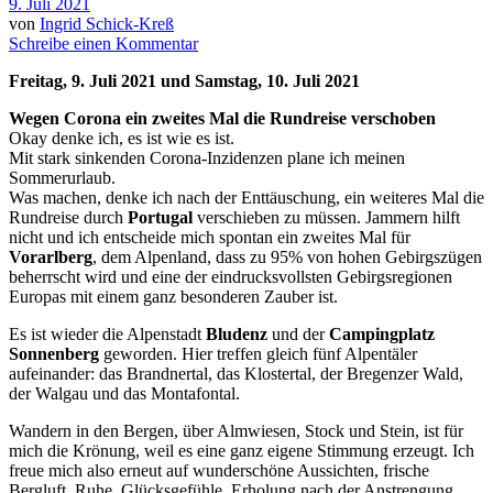
9. Juli 2021
von
Ingrid Schick-Kreß
Schreibe einen Kommentar
Freitag, 9. Juli 2021 und Samstag, 10. Juli 2021
Wegen Corona ein zweites Mal die Rundreise verschoben
Okay denke ich, es ist wie es ist.
Mit stark sinkenden Corona-Inzidenzen plane ich meinen
Sommerurlaub.
Was machen, denke ich nach der Enttäuschung, ein weiteres Mal die
Rundreise durch
Portugal
verschieben zu müssen. Jammern hilft
nicht und ich entscheide mich spontan ein zweites Mal für
Vorarlberg
, dem Alpenland, dass zu 95% von hohen Gebirgszügen
beherrscht wird und eine der eindrucksvollsten Gebirgsregionen
Europas mit einem ganz besonderen Zauber ist.
Es ist wieder die Alpenstadt
Bludenz
und der
Campingplatz
Sonnenberg
geworden. Hier treffen gleich fünf Alpentäler
aufeinander: das Brandnertal, das Klostertal, der Bregenzer Wald,
der Walgau und das Montafontal.
Wandern in den Bergen, über Almwiesen, Stock und Stein, ist für
mich die Krönung, weil es eine ganz eigene Stimmung erzeugt. Ich
freue mich also erneut auf wunderschöne Aussichten, frische
Bergluft, Ruhe, Glücksgefühle, Erholung nach der Anstrengung,