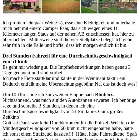
Ich probiere ein paar Weine :-), esse eine Kleinigkeit und unterhalte
mich nett mit einem Camper-Paar, das sich wegen eines 11
Kilometer langen Staus auf der nahen AB entschlossen hat, hier zu
übernachten. Mittlerweile sind die vier Stellplätze belegt. Ich gehe
sehr früh in die Falle und hoffe, dass ich morgen endlich fit bin.
Drei Stunden Fahrzeit für eine Durchschnittsgeschwindigkeit
von 51 kmh
Es geht mir wieder gut. Die Impfnebenwirkungen haben genau 3
Tage gedauert und sind vorbei.
Ich mache Fiete startklar und kaufe in der Weinmanufaktur ein.
Dadurch entfällt meine Übernachtungsgebühr. Na, das ist doch was!
Um 10 Uhr starte ich zur zweiten Etappe nach
Bludenz.
Nichtsahnend, was mich auf den Autobahnen erwartet. Ich benötige
sage und schreibe 3 Stunden, in denen ich eine
Durchschnittsgeschwindigkeit von 51 km fahre. Ganz großes
Zeitkino!
Gott sei Dank war kein Durchkommen für die Polizei. Weil ich die
Mindestgeschwindigkeit von 60 kmh nicht eingehalten habe, hätte
ich sonst einen Strafzettel kassiert!!!! Hätte, hätte Fahrradkette. Spaß
muss sein, auch wenn‘s super anstrengend und nervig ist. Für die