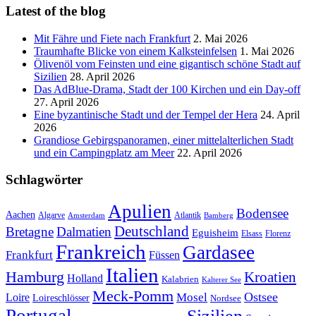
Latest of the blog
Mit Fähre und Fiete nach Frankfurt
2. Mai 2026
Traumhafte Blicke von einem Kalksteinfelsen
1. Mai 2026
Ölivenöl vom Feinsten und eine gigantisch schöne Stadt auf
Sizilien
28. April 2026
Das AdBlue-Drama, Stadt der 100 Kirchen und ein Day-off
27. April 2026
Eine byzantinische Stadt und der Tempel der Hera
24. April
2026
Grandiose Gebirgspanoramen, einer mittelalterlichen Stadt
und ein Campingplatz am Meer
22. April 2026
Schlagwörter
Apulien
Bodensee
Aachen
Algarve
Atlantik
Amsterdam
Bamberg
Deutschland
Bretagne
Dalmatien
Eguisheim
Elsass
Florenz
Frankreich
Gardasee
Frankfurt
Füssen
Italien
Hamburg
Kroatien
Holland
Kalabrien
Kalterer See
Meck-Pomm
Ostsee
Loire
Mosel
Loireschlösser
Nordsee