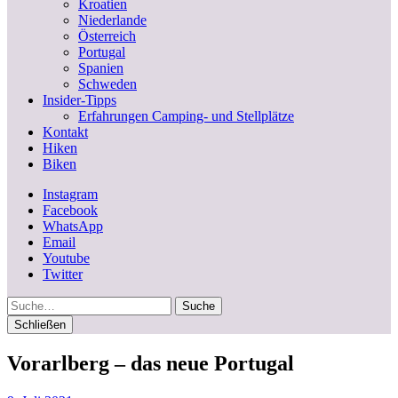
Kroatien
Niederlande
Österreich
Portugal
Spanien
Schweden
Insider-Tipps
Erfahrungen Camping- und Stellplätze
Kontakt
Hiken
Biken
Instagram
Facebook
WhatsApp
Email
Youtube
Twitter
Suche
Schließen
Vorarlberg – das neue Portugal