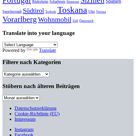
Portugal
Sizilien
Spanien
Rüdesheim
Scharbeutz
Sirmione
Toskana
Südtirol
Speicherstadt
Ulm
Torbole
Verona
Vorarlberg
Wohnmobil
Zell
Österreich
Translate into your language
Powered by
Translate
Filtere nach Kategorien
Filtere
nach
Kategorien
Stöbern nach älteren Beiträgen
Stöbern
nach
älteren
Datenschutzerklärung
Beiträgen
Cookie-Richtlinie (EU)
Impressum
Instagram
Facebook