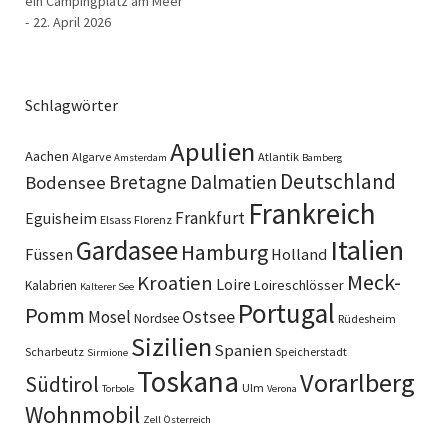
ein Campingplatz am Meer
22. April 2026
Schlagwörter
Apulien
Aachen
Algarve
Atlantik
Amsterdam
Bamberg
Deutschland
Bretagne
Dalmatien
Bodensee
Frankreich
Frankfurt
Eguisheim
Elsass
Florenz
Italien
Gardasee
Hamburg
Füssen
Holland
Meck-
Kroatien
Loire
Loireschlösser
Kalabrien
Kalterer See
Portugal
Pomm
Ostsee
Mosel
Nordsee
Rüdesheim
Sizilien
Spanien
Scharbeutz
Speicherstadt
Sirmione
Toskana
Vorarlberg
Südtirol
Ulm
Torbole
Verona
Wohnmobil
Zell
Österreich