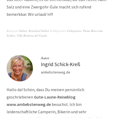
Salz und eine Zwergohr-Eule macht sich rufend
bemerkbar. Wir urlaub’n!!!
Kategorie
Italien
,
Reiseland Italien
Schlagwörter
Caltagirone
,
Punta Barccetta
,
Sizilien
,
Villa Romana del Casale
Autor
Ingrid Schick-Kreß
amliebstenweg.de
Hallo da! Schön, dass Du meinen persönlich
geschriebenen
Gute-Laune-Reiseblog
www.amliebstenweg.de
besuchst. Ich bin
leidenschaftliche Camperin, Bikerin und sehr