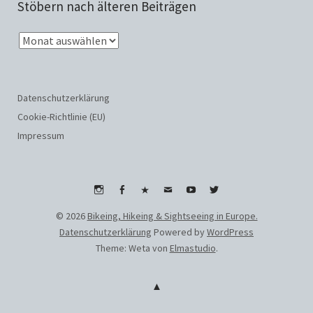
Stöbern nach älteren Beiträgen
Datenschutzerklärung
Cookie-Richtlinie (EU)
Impressum
Instagram
Facebook
WhatsApp
Email
Youtube
Twitter
© 2026
Bikeing, Hikeing & Sightseeing in Europe.
Datenschutzerklärung
Powered by
WordPress
Theme: Weta von
Elmastudio
.