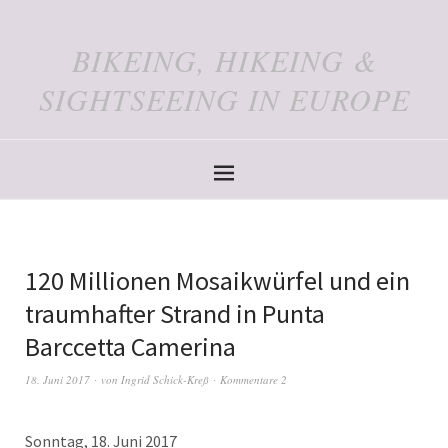
BIKEING, HIKEING &
SIGHTSEEING IN EUROPE
120 Millionen Mosaikwürfel und ein
traumhafter Strand in Punta
Barccetta Camerina
18. Juni 2017
von
Ingrid Schick-Kreß
Kommentare 2
Sonntag, 18. Juni 2017