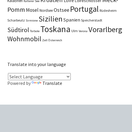
Kroatien
Loire
Loireschlösser
Kalabrien
Kalterer See
Portugal
Pomm
Ostsee
Mosel
Nordsee
Rüdesheim
Sizilien
Spanien
Scharbeutz
Speicherstadt
Sirmione
Toskana
Vorarlberg
Südtirol
Ulm
Torbole
Verona
Wohnmobil
Zell
Österreich
Translate into your language
Powered by
Translate