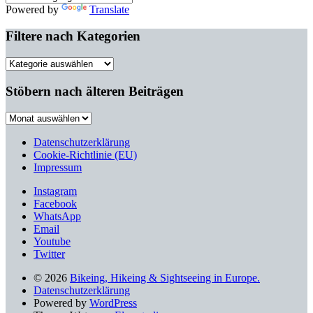
Powered by
Translate
Filtere nach Kategorien
Filtere
nach
Kategorien
Stöbern nach älteren Beiträgen
Stöbern
nach
älteren
Datenschutzerklärung
Beiträgen
Cookie-Richtlinie (EU)
Impressum
Instagram
Facebook
WhatsApp
Email
Youtube
Twitter
© 2026
Bikeing, Hikeing & Sightseeing in Europe.
Datenschutzerklärung
Powered by
WordPress