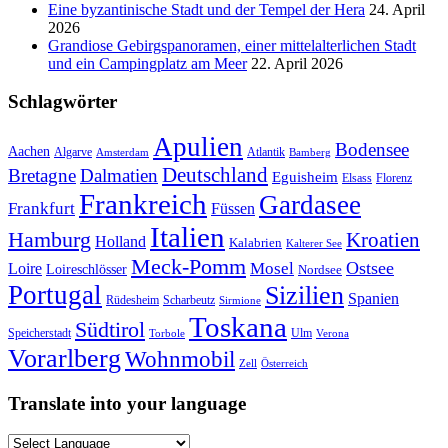
Eine byzantinische Stadt und der Tempel der Hera
24. April
2026
Grandiose Gebirgspanoramen, einer mittelalterlichen Stadt
und ein Campingplatz am Meer
22. April 2026
Schlagwörter
Apulien
Bodensee
Aachen
Algarve
Atlantik
Amsterdam
Bamberg
Deutschland
Bretagne
Dalmatien
Eguisheim
Elsass
Florenz
Frankreich
Gardasee
Frankfurt
Füssen
Italien
Hamburg
Kroatien
Holland
Kalabrien
Kalterer See
Meck-Pomm
Ostsee
Loire
Mosel
Loireschlösser
Nordsee
Portugal
Sizilien
Spanien
Rüdesheim
Scharbeutz
Sirmione
Toskana
Südtirol
Speicherstadt
Ulm
Torbole
Verona
Vorarlberg
Wohnmobil
Zell
Österreich
Translate into your language