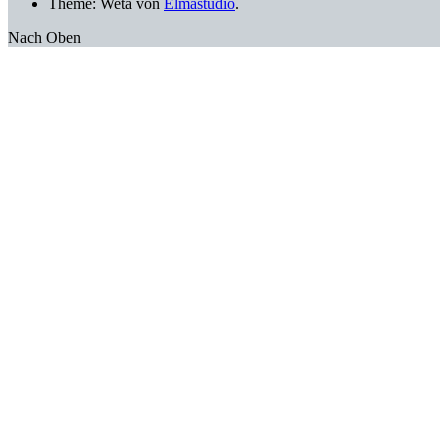
Theme: Weta von
Elmastudio
.
Nach Oben