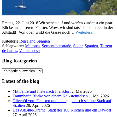
Freitag, 22. Juni 2018 Wir stehen auf und werfen zunächst ein paar
Blicke aus unserem Fenster. Wow, wir sind tatsächlich mitten in der
Altstadt!! Von oben wirkt die Gasse noch…
Weiterlesen
Kategorie
Reiseland Spanien
Schlagwörter
Mallorca
,
Serpentinenstraße
,
Soller
,
Spanien
,
Torrent
de Pareis
,
Valldemossa
Blog Kategorien
Blog
Kategorien
Latest of the blog
Mit Fähre und Fiete nach Frankfurt
2. Mai 2026
Traumhafte Blicke von einem Kalksteinfelsen
1. Mai 2026
Ölivenöl vom Feinsten und eine gigantisch schöne Stadt auf
Sizilien
28. April 2026
Das AdBlue-Drama, Stadt der 100 Kirchen und ein Day-off
27. April 2026