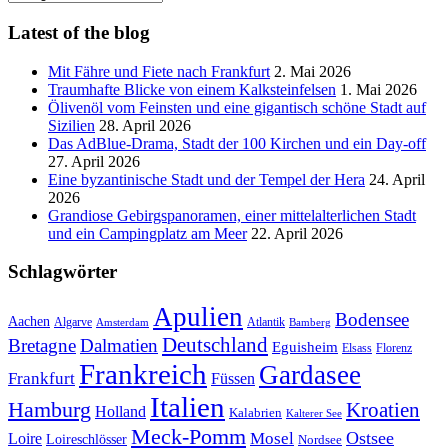
Kategorien
Latest of the blog
Mit Fähre und Fiete nach Frankfurt
2. Mai 2026
Traumhafte Blicke von einem Kalksteinfelsen
1. Mai 2026
Ölivenöl vom Feinsten und eine gigantisch schöne Stadt auf
Sizilien
28. April 2026
Das AdBlue-Drama, Stadt der 100 Kirchen und ein Day-off
27. April 2026
Eine byzantinische Stadt und der Tempel der Hera
24. April
2026
Grandiose Gebirgspanoramen, einer mittelalterlichen Stadt
und ein Campingplatz am Meer
22. April 2026
Schlagwörter
Apulien
Bodensee
Aachen
Algarve
Atlantik
Amsterdam
Bamberg
Deutschland
Bretagne
Dalmatien
Eguisheim
Elsass
Florenz
Frankreich
Gardasee
Frankfurt
Füssen
Italien
Hamburg
Kroatien
Holland
Kalabrien
Kalterer See
Meck-Pomm
Ostsee
Loire
Mosel
Loireschlösser
Nordsee