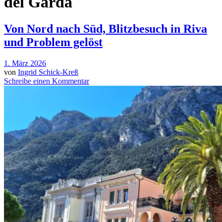
del Garda
Von Nord nach Süd, Blitzbesuch in Riva
und Problem gelöst
1. März 2026
von
Ingrid Schick-Kreß
Schreibe einen Kommentar