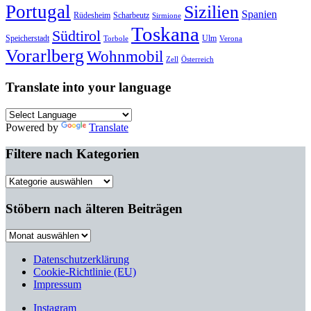
Portugal
Sizilien
Spanien
Rüdesheim
Scharbeutz
Sirmione
Toskana
Südtirol
Speicherstadt
Ulm
Torbole
Verona
Vorarlberg
Wohnmobil
Zell
Österreich
Translate into your language
Powered by
Translate
Filtere nach Kategorien
Filtere
nach
Kategorien
Stöbern nach älteren Beiträgen
Stöbern
nach
älteren
Datenschutzerklärung
Beiträgen
Cookie-Richtlinie (EU)
Impressum
Instagram