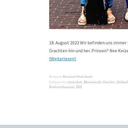
18. August 2023 Wir befinden uns immer
Grachten hin und her. Prinsen? Nee Keiz
Weiterlesen
Kategorie
Reiseland Niederlande
Schlagwörter
Amsterdam
,
Blumenmarkt
,
Grachten
,
Holland
Rembrandtmuseum
,
XXX