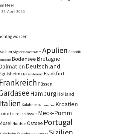
am Meer
22. April 2026
Schlagwörter
Apulien
Aachen
Algarve
Atlantik
Amsterdam
Bretagne
Bodensee
Bamberg
Deutschland
Dalmatien
Frankfurt
Eguisheim
Elsass
Florenz
Frankreich
Füssen
Gardasee
Hamburg
Holland
Italien
Kroatien
Kalabrien
Kalterer See
Meck-Pomm
Loire
Loireschlösser
Portugal
Ostsee
Mosel
Nordsee
Sizilien
Rüdesheim
Scharbeutz
Sirmione