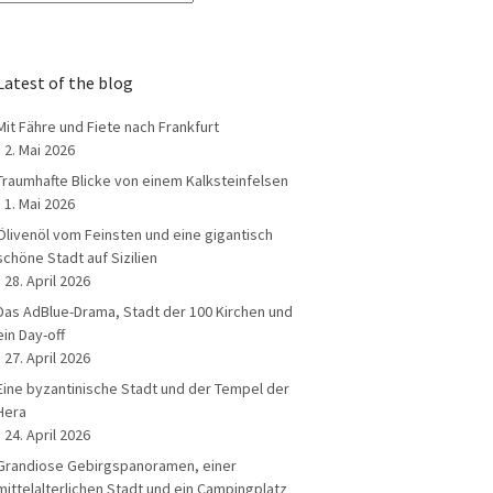
Latest of the blog
Mit Fähre und Fiete nach Frankfurt
2. Mai 2026
Traumhafte Blicke von einem Kalksteinfelsen
1. Mai 2026
Ölivenöl vom Feinsten und eine gigantisch
schöne Stadt auf Sizilien
28. April 2026
Das AdBlue-Drama, Stadt der 100 Kirchen und
ein Day-off
27. April 2026
Eine byzantinische Stadt und der Tempel der
Hera
24. April 2026
Grandiose Gebirgspanoramen, einer
mittelalterlichen Stadt und ein Campingplatz