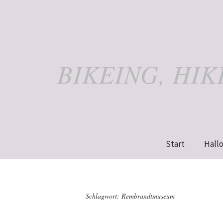
BIKEING, HI
Start
Hallo
Schlagwort:
Rembrandtmuseum