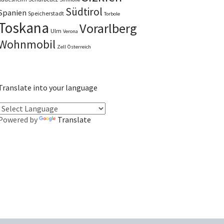
Südtirol
Spanien
Speicherstadt
Torbole
Toskana
Vorarlberg
Ulm
Verona
Wohnmobil
Zell
Österreich
Translate into your language
Powered by
Translate