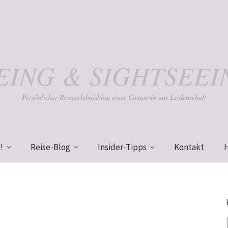
KEING & SIGHTSEEI
Persönlicher Reiseerlebnisblog einer Camperin aus Leidenschaft
!
Reise-Blog
Insider-Tipps
Kontakt