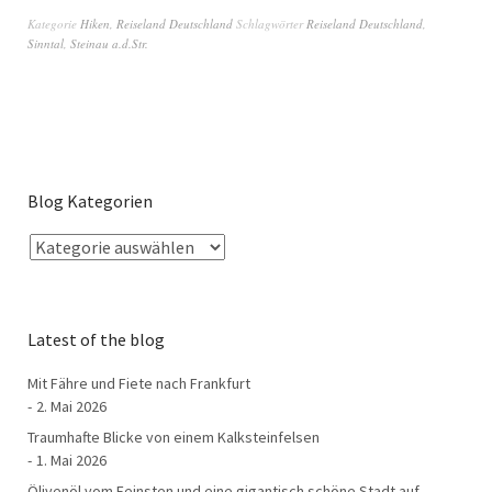
Kategorie
Hiken
,
Reiseland Deutschland
Schlagwörter
Reiseland Deutschland
,
Sinntal
,
Steinau a.d.Str.
Blog Kategorien
Latest of the blog
Mit Fähre und Fiete nach Frankfurt
2. Mai 2026
Traumhafte Blicke von einem Kalksteinfelsen
1. Mai 2026
Ölivenöl vom Feinsten und eine gigantisch schöne Stadt auf