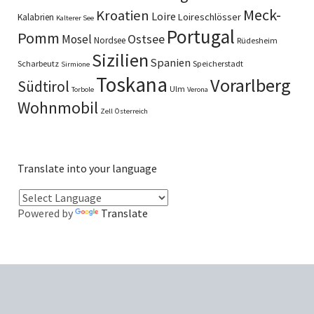
Meck-
Kroatien
Loire
Loireschlösser
Kalabrien
Kalterer See
Portugal
Pomm
Ostsee
Mosel
Nordsee
Rüdesheim
Sizilien
Spanien
Scharbeutz
Speicherstadt
Sirmione
Toskana
Vorarlberg
Südtirol
Ulm
Torbole
Verona
Wohnmobil
Zell
Österreich
Translate into your language
Powered by
Translate