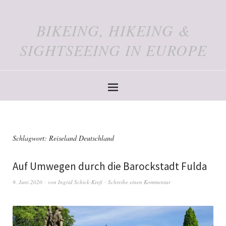
BIKEING, HIKEING &
SIGHTSEEING IN EUROPE
Schlagwort:
Reiseland Deutschland
Auf Umwegen durch die Barockstadt Fulda
9. Juni 2020
von
Ingrid Schick-Kreß
Schreibe einen Kommentar