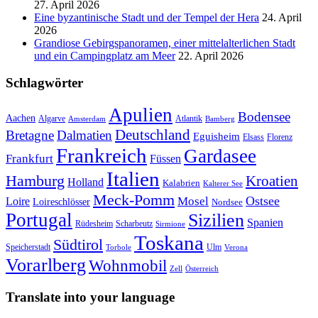
27. April 2026
Eine byzantinische Stadt und der Tempel der Hera
24. April
2026
Grandiose Gebirgspanoramen, einer mittelalterlichen Stadt
und ein Campingplatz am Meer
22. April 2026
Schlagwörter
Apulien
Bodensee
Aachen
Algarve
Atlantik
Amsterdam
Bamberg
Deutschland
Bretagne
Dalmatien
Eguisheim
Elsass
Florenz
Frankreich
Gardasee
Frankfurt
Füssen
Italien
Hamburg
Kroatien
Holland
Kalabrien
Kalterer See
Meck-Pomm
Ostsee
Loire
Mosel
Loireschlösser
Nordsee
Portugal
Sizilien
Spanien
Rüdesheim
Scharbeutz
Sirmione
Toskana
Südtirol
Speicherstadt
Ulm
Torbole
Verona
Vorarlberg
Wohnmobil
Zell
Österreich
Translate into your language