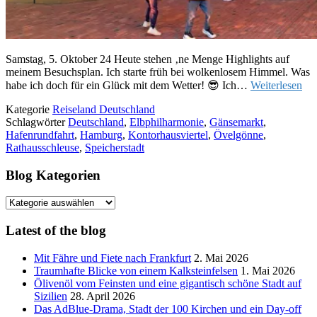
Samstag, 5. Oktober 24 Heute stehen ‚ne Menge Highlights auf
meinem Besuchsplan. Ich starte früh bei wolkenlosem Himmel. Was
habe ich doch für ein Glück mit dem Wetter! 😎 Ich…
Weiterlesen
Kategorie
Reiseland Deutschland
Schlagwörter
Deutschland
,
Elbphilharmonie
,
Gänsemarkt
,
Hafenrundfahrt
,
Hamburg
,
Kontorhausviertel
,
Övelgönne
,
Rathausschleuse
,
Speicherstadt
Blog Kategorien
Blog
Kategorien
Latest of the blog
Mit Fähre und Fiete nach Frankfurt
2. Mai 2026
Traumhafte Blicke von einem Kalksteinfelsen
1. Mai 2026
Ölivenöl vom Feinsten und eine gigantisch schöne Stadt auf
Sizilien
28. April 2026
Das AdBlue-Drama, Stadt der 100 Kirchen und ein Day-off