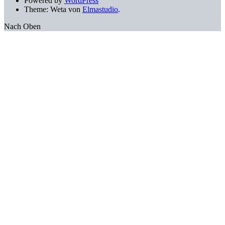
Powered by
WordPress
Theme: Weta von
Elmastudio
.
Nach Oben