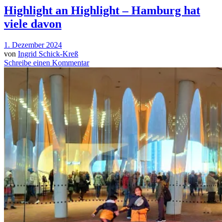
Highlight an Highlight – Hamburg hat
viele davon
1. Dezember 2024
von
Ingrid Schick-Kreß
Schreibe einen Kommentar