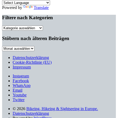
Powered by
Translate
Filtere nach Kategorien
Filtere
nach
Kategorien
Stöbern nach älteren Beiträgen
Stöbern
nach
älteren
Datenschutzerklärung
Beiträgen
Cookie-Richtlinie (EU)
Impressum
Instagram
Facebook
WhatsApp
Email
Youtube
Twitter
© 2026
Bikeing, Hikeing & Sightseeing in Europe.
Datenschutzerklärung