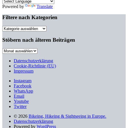
Powered by
Translate
Filtere nach Kategorien
Filtere
nach
Kategorien
Stöbern nach älteren Beiträgen
Stöbern
nach
älteren
Datenschutzerklärung
Beiträgen
Cookie-Richtlinie (EU)
Impressum
Instagram
Facebook
WhatsApp
Email
Youtube
Twitter
© 2026
Bikeing, Hikeing & Sightseeing in Europe.
Datenschutzerklärung
Powered by
WordPress