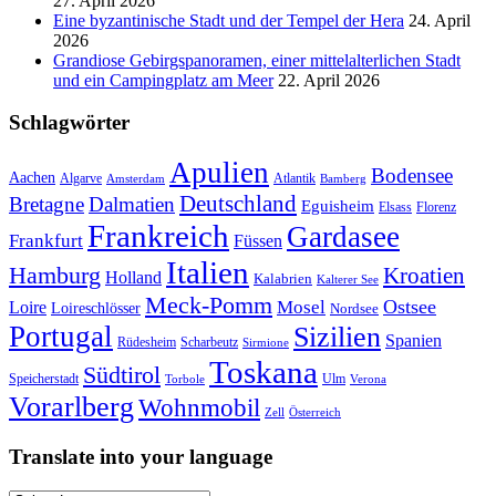
27. April 2026
Eine byzantinische Stadt und der Tempel der Hera
24. April
2026
Grandiose Gebirgspanoramen, einer mittelalterlichen Stadt
und ein Campingplatz am Meer
22. April 2026
Schlagwörter
Apulien
Bodensee
Aachen
Algarve
Atlantik
Amsterdam
Bamberg
Deutschland
Bretagne
Dalmatien
Eguisheim
Elsass
Florenz
Frankreich
Gardasee
Frankfurt
Füssen
Italien
Hamburg
Kroatien
Holland
Kalabrien
Kalterer See
Meck-Pomm
Ostsee
Loire
Mosel
Loireschlösser
Nordsee
Portugal
Sizilien
Spanien
Rüdesheim
Scharbeutz
Sirmione
Toskana
Südtirol
Speicherstadt
Ulm
Torbole
Verona
Vorarlberg
Wohnmobil
Zell
Österreich
Translate into your language