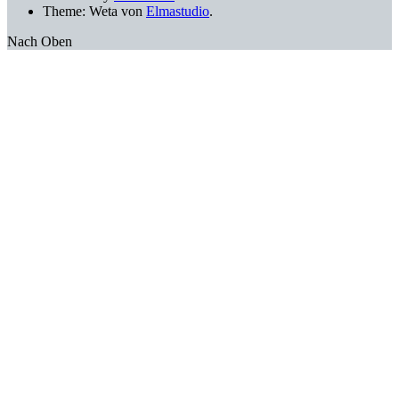
Theme: Weta von
Elmastudio
.
Nach Oben