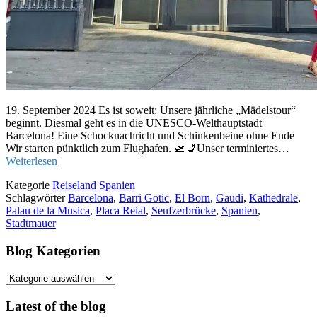
19. September 2024 Es ist soweit: Unsere jährliche „Mädelstour“
beginnt. Diesmal geht es in die UNESCO-Welthauptstadt
Barcelona! Eine Schocknachricht und Schinkenbeine ohne Ende
Wir starten pünktlich zum Flughafen. 🛫💺Unser terminiertes…
Weiterlesen
Kategorie
Reiseland Spanien
Schlagwörter
Barcelona
,
Barri Gotic
,
El Born
,
Gaudi
,
Kathedrale
,
Palau de la Musica
,
Placa Reial
,
Seufzerbrücke
,
Spanien
,
Stadtmauer
Blog Kategorien
Blog
Kategorien
Latest of the blog