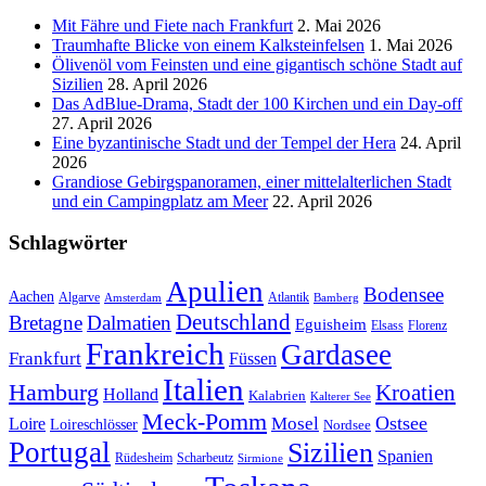
Mit Fähre und Fiete nach Frankfurt
2. Mai 2026
Traumhafte Blicke von einem Kalksteinfelsen
1. Mai 2026
Ölivenöl vom Feinsten und eine gigantisch schöne Stadt auf
Sizilien
28. April 2026
Das AdBlue-Drama, Stadt der 100 Kirchen und ein Day-off
27. April 2026
Eine byzantinische Stadt und der Tempel der Hera
24. April
2026
Grandiose Gebirgspanoramen, einer mittelalterlichen Stadt
und ein Campingplatz am Meer
22. April 2026
Schlagwörter
Apulien
Bodensee
Aachen
Algarve
Atlantik
Amsterdam
Bamberg
Deutschland
Bretagne
Dalmatien
Eguisheim
Elsass
Florenz
Frankreich
Gardasee
Frankfurt
Füssen
Italien
Hamburg
Kroatien
Holland
Kalabrien
Kalterer See
Meck-Pomm
Ostsee
Loire
Mosel
Loireschlösser
Nordsee
Portugal
Sizilien
Spanien
Rüdesheim
Scharbeutz
Sirmione