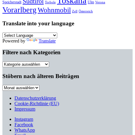
Toskana
Südtirol
Speicherstadt
Ulm
Torbole
Verona
Vorarlberg
Wohnmobil
Zell
Österreich
Translate into your language
Powered by
Translate
Filtere nach Kategorien
Filtere
nach
Kategorien
Stöbern nach älteren Beiträgen
Stöbern
nach
älteren
Datenschutzerklärung
Beiträgen
Cookie-Richtlinie (EU)
Impressum
Instagram
Facebook
WhatsApp