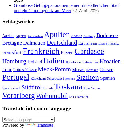
2026
Grandiose Gebirgspanoramen, einer mittelalterlichen Stadt
und ein Campingplatz am Meer
22. April 2026
Schlagwörter
Apulien
Bodensee
Aachen
Algarve
Atlantik
Amsterdam
Bamberg
Deutschland
Bretagne
Dalmatien
Eguisheim
Elsass
Florenz
Frankreich
Gardasee
Frankfurt
Füssen
Italien
Hamburg
Kroatien
Holland
Kalabrien
Kalterer See
Meck-Pomm
Ostsee
Loire
Mosel
Loireschlösser
Nordsee
Portugal
Sizilien
Spanien
Rüdesheim
Scharbeutz
Sirmione
Toskana
Südtirol
Speicherstadt
Ulm
Torbole
Verona
Vorarlberg
Wohnmobil
Zell
Österreich
Translate into your language
Powered by
Translate