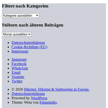
Filtere nach Kategorien
Filtere
nach
Kategorien
Stöbern nach älteren Beiträgen
Stöbern
nach
älteren
Datenschutzerklärung
Beiträgen
Cookie-Richtlinie (EU)
Impressum
Instagram
Facebook
WhatsApp
Email
Youtube
Twitter
© 2026
Bikeing, Hikeing & Sightseeing in Europe.
Datenschutzerklärung
Powered by
WordPress
Theme: Weta von
Elmastudio
.