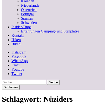
Kroatien
Niederlande
Österreich
Portugal
Spanien
Schweden
Insider-Tipps
Erfahrungen Camping- und Stellplätze
Kontakt
Hiken
Biken
Instagram
Facebook
WhatsApp
Email
Youtube
Twitter
Suche
Schließen
Schlagwort:
Nüziders