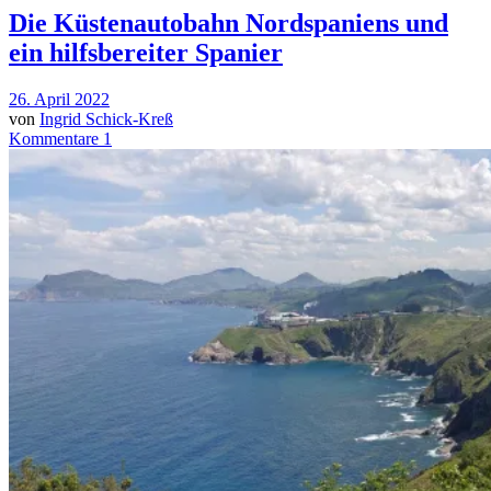
Die Küstenautobahn Nordspaniens und
ein hilfsbereiter Spanier
26. April 2022
von
Ingrid Schick-Kreß
Kommentare 1