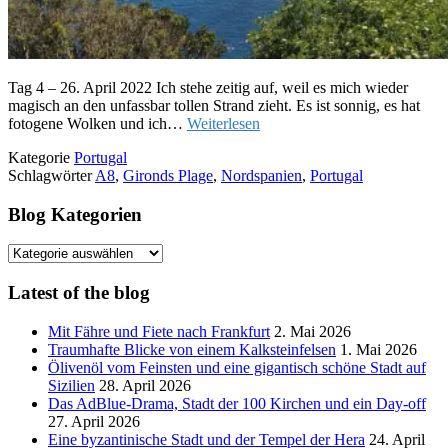
Tag 4 – 26. April 2022 Ich stehe zeitig auf, weil es mich wieder
magisch an den unfassbar tollen Strand zieht. Es ist sonnig, es hat
fotogene Wolken und ich…
Weiterlesen
Kategorie
Portugal
Schlagwörter
A8
,
Gironds Plage
,
Nordspanien
,
Portugal
Blog Kategorien
Blog
Kategorien
Latest of the blog
Mit Fähre und Fiete nach Frankfurt
2. Mai 2026
Traumhafte Blicke von einem Kalksteinfelsen
1. Mai 2026
Ölivenöl vom Feinsten und eine gigantisch schöne Stadt auf
Sizilien
28. April 2026
Das AdBlue-Drama, Stadt der 100 Kirchen und ein Day-off
27. April 2026
Eine byzantinische Stadt und der Tempel der Hera
24. April