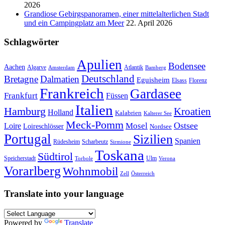
2026
Grandiose Gebirgspanoramen, einer mittelalterlichen Stadt
und ein Campingplatz am Meer
22. April 2026
Schlagwörter
Apulien
Bodensee
Aachen
Algarve
Atlantik
Amsterdam
Bamberg
Deutschland
Bretagne
Dalmatien
Eguisheim
Elsass
Florenz
Frankreich
Gardasee
Frankfurt
Füssen
Italien
Hamburg
Kroatien
Holland
Kalabrien
Kalterer See
Meck-Pomm
Ostsee
Loire
Mosel
Loireschlösser
Nordsee
Portugal
Sizilien
Spanien
Rüdesheim
Scharbeutz
Sirmione
Toskana
Südtirol
Speicherstadt
Ulm
Torbole
Verona
Vorarlberg
Wohnmobil
Zell
Österreich
Translate into your language
Powered by
Translate