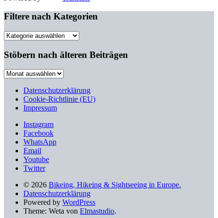
Filtere nach Kategorien
Filtere
nach
Kategorien
Stöbern nach älteren Beiträgen
Stöbern
nach
älteren
Datenschutzerklärung
Beiträgen
Cookie-Richtlinie (EU)
Impressum
Instagram
Facebook
WhatsApp
Email
Youtube
Twitter
© 2026
Bikeing, Hikeing & Sightseeing in Europe.
Datenschutzerklärung
Powered by
WordPress
Theme: Weta von
Elmastudio
.