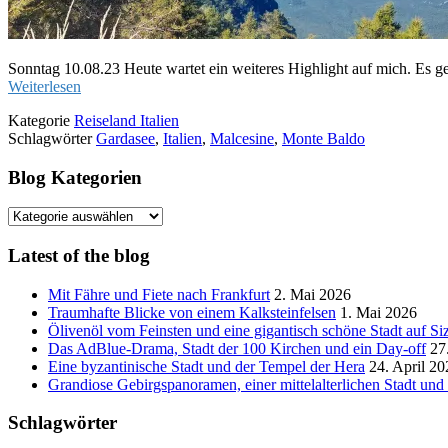
Sonntag 10.08.23 Heute wartet ein weiteres Highlight auf mich. Es g
Weiterlesen
Kategorie
Reiseland Italien
Schlagwörter
Gardasee
,
Italien
,
Malcesine
,
Monte Baldo
Blog Kategorien
Blog
Kategorien
Latest of the blog
Mit Fähre und Fiete nach Frankfurt
2. Mai 2026
Traumhafte Blicke von einem Kalksteinfelsen
1. Mai 2026
Ölivenöl vom Feinsten und eine gigantisch schöne Stadt auf Siz
Das AdBlue-Drama, Stadt der 100 Kirchen und ein Day-off
27
Eine byzantinische Stadt und der Tempel der Hera
24. April 20
Grandiose Gebirgspanoramen, einer mittelalterlichen Stadt un
Schlagwörter