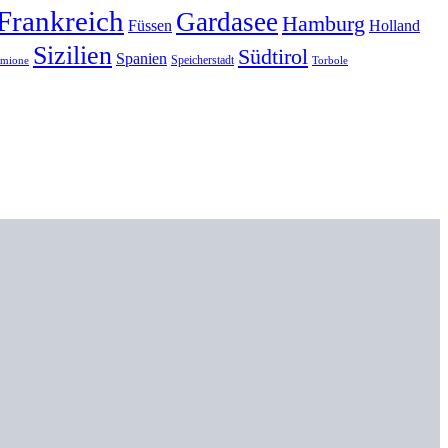
Frankreich
Gardasee
Hamburg
Füssen
Holland
Sizilien
Südtirol
Spanien
Speicherstadt
rmione
Torbole