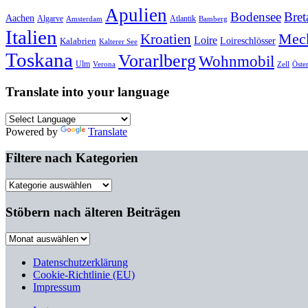
Apulien
Bodensee
Bret
Aachen
Algarve
Atlantik
Amsterdam
Bamberg
Italien
Mec
Kroatien
Loire
Loireschlösser
Kalabrien
Kalterer See
Toskana
Vorarlberg
Wohnmobil
Ulm
Verona
Zell
Öste
Translate into your language
Powered by
Translate
Filtere nach Kategorien
Filtere
nach
Kategorien
Stöbern nach älteren Beiträgen
Stöbern
nach
älteren
Datenschutzerklärung
Beiträgen
Cookie-Richtlinie (EU)
Impressum