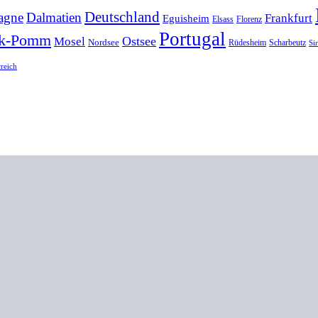
Deutschland
agne
Dalmatien
Frankfurt
Eguisheim
Elsass
Florenz
Portugal
k-Pomm
Ostsee
Mosel
Nordsee
Rüdesheim
Scharbeutz
Si
rreich