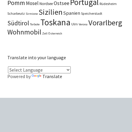
Portugal
Pomm
Ostsee
Mosel
Nordsee
Rüdesheim
Sizilien
Spanien
Scharbeutz
Speicherstadt
Sirmione
Toskana
Vorarlberg
Südtirol
Ulm
Torbole
Verona
Wohnmobil
Zell
Österreich
Translate into your language
Powered by
Translate