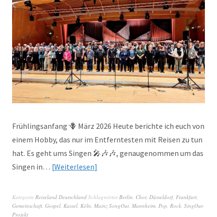
Frühlingsanfang 🪻 März 2026 Heute berichte ich euch von
einem Hobby, das nur im Entferntesten mit Reisen zu tun
hat. Es geht ums Singen 🎤🎶🎶, genaugenommen um das
Singen in…
Weiterlesen
Kategorie
Reiseland Deutschland
Schlagwörter
Berlin
,
Chor
,
Düsseldorf
,
Frankfurt
,
Gemeinschaft
,
Gospel
,
Kassel
,
Köln
,
Mainz SongOut
,
Mannheim
,
Pop
,
Rock
,
SingOut-
Projekt