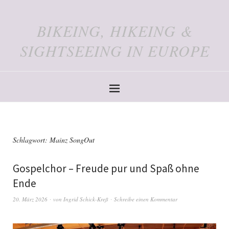
BIKEING, HIKEING &
SIGHTSEEING IN EUROPE
Schlagwort:
Mainz SongOut
Gospelchor – Freude pur und Spaß ohne
Ende
20. März 2026
von
Ingrid Schick-Kreß
Schreibe einen Kommentar