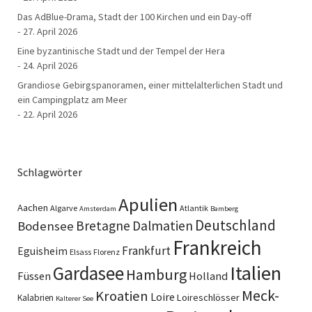
Das AdBlue-Drama, Stadt der 100 Kirchen und ein Day-off
27. April 2026
Eine byzantinische Stadt und der Tempel der Hera
24. April 2026
Grandiose Gebirgspanoramen, einer mittelalterlichen Stadt und
ein Campingplatz am Meer
22. April 2026
Schlagwörter
Apulien
Aachen
Algarve
Atlantik
Amsterdam
Bamberg
Deutschland
Bretagne
Dalmatien
Bodensee
Frankreich
Frankfurt
Eguisheim
Elsass
Florenz
Italien
Gardasee
Hamburg
Füssen
Holland
Meck-
Kroatien
Loire
Loireschlösser
Kalabrien
Kalterer See