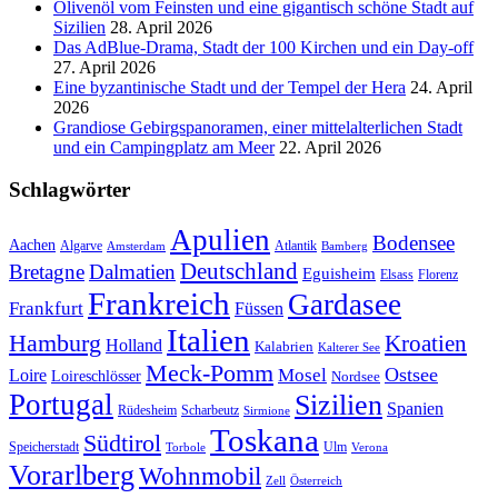
Ölivenöl vom Feinsten und eine gigantisch schöne Stadt auf
Sizilien
28. April 2026
Das AdBlue-Drama, Stadt der 100 Kirchen und ein Day-off
27. April 2026
Eine byzantinische Stadt und der Tempel der Hera
24. April
2026
Grandiose Gebirgspanoramen, einer mittelalterlichen Stadt
und ein Campingplatz am Meer
22. April 2026
Schlagwörter
Apulien
Bodensee
Aachen
Algarve
Atlantik
Amsterdam
Bamberg
Deutschland
Bretagne
Dalmatien
Eguisheim
Elsass
Florenz
Frankreich
Gardasee
Frankfurt
Füssen
Italien
Hamburg
Kroatien
Holland
Kalabrien
Kalterer See
Meck-Pomm
Ostsee
Loire
Mosel
Loireschlösser
Nordsee
Portugal
Sizilien
Spanien
Rüdesheim
Scharbeutz
Sirmione
Toskana
Südtirol
Speicherstadt
Ulm
Torbole
Verona
Vorarlberg
Wohnmobil
Zell
Österreich