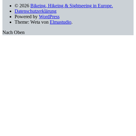
© 2026
Bikeing, Hikeing & Sightseeing in Europe.
Datenschutzerklärung
Powered by
WordPress
Theme: Weta von
Elmastudio
.
Nach Oben