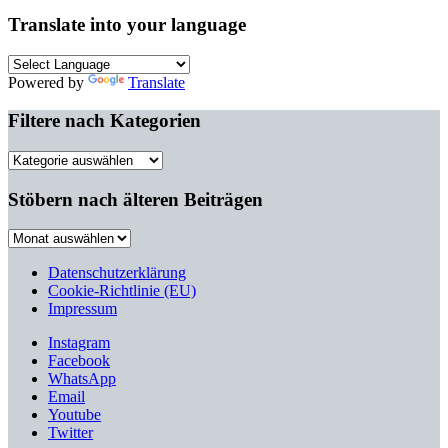
Translate into your language
Powered by
Translate
Filtere nach Kategorien
Filtere
nach
Kategorien
Stöbern nach älteren Beiträgen
Stöbern
nach
älteren
Datenschutzerklärung
Beiträgen
Cookie-Richtlinie (EU)
Impressum
Instagram
Facebook
WhatsApp
Email
Youtube
Twitter