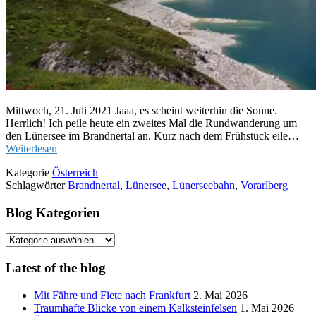
Mittwoch, 21. Juli 2021 Jaaa, es scheint weiterhin die Sonne.
Herrlich! Ich peile heute ein zweites Mal die Rundwanderung um
den Lünersee im Brandnertal an. Kurz nach dem Frühstück eile…
Weiterlesen
Kategorie
Österreich
Schlagwörter
Brandnertal
,
Lünersee
,
Lünerseebahn
,
Vorarlberg
Blog Kategorien
Blog
Kategorien
Latest of the blog
Mit Fähre und Fiete nach Frankfurt
2. Mai 2026
Traumhafte Blicke von einem Kalksteinfelsen
1. Mai 2026